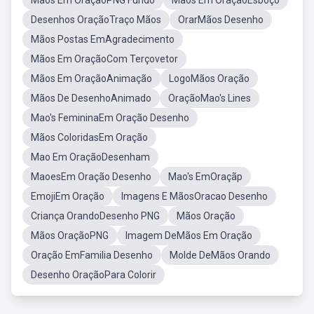
Mãos Em OraçãoPNG Fundo
Mãos Em OraçãoEsboço
Desenhos OraçãoTraço Mãos
OrarMãos Desenho
Mãos Postas EmAgradecimento
Mãos Em OraçãoCom Terçovetor
Mãos Em OraçãoAnimação
LogoMãos Oração
Mãos De DesenhoAnimado
OraçãoMao's Lines
Mao's FemininaEm Oração Desenho
Mãos ColoridasEm Oração
Mao Em OraçãoDesenham
MaoesEm Oração Desenho
Mao's EmOraçãp
EmojiEm Oração
Imagens E MãosOracao Desenho
Criança OrandoDesenho PNG
Mãos Oração
Mãos OraçãoPNG
Imagem DeMãos Em Oração
Oração EmFamilia Desenho
Molde DeMãos Orando
Desenho OraçãoPara Colorir