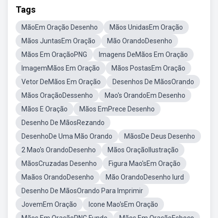
Tags
MãoEm Oração Desenho
Mãos UnidasEm Oração
Mãos JuntasEm Oração
Mão OrandoDesenho
Mãos Em OraçãoPNG
Imagens DeMãos Em Oração
ImagemMãos Em Oração
Mãos PostasEm Oração
Vetor DeMãos Em Oração
Desenhos De MãosOrando
Mãos OraçãoDessenho
Mao's OrandoEm Desenho
Mãos E Oração
Mãos EmPrece Desenho
Desenho De MãosRezando
DesenhoDe Uma Mão Orando
MãosDe Deus Desenho
2 Mao's OrandoDesenho
Mãos OraçãoIlustração
MãosCruzadas Desenho
Figura Mao'sEm Oração
Maãos OrandoDesenho
Mão OrandoDesenho Iurd
Desenho De MãosOrando Para Imprimir
JovemEm Oração
Icone Mao'sEm Oração