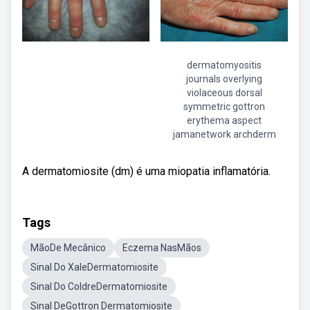
dermatomyositis
journals overlying
violaceous dorsal
symmetric gottron
erythema aspect
jamanetwork archderm
A dermatomiosite (dm) é uma miopatia inflamatória.
Tags
MãoDe Mecânico
Eczema NasMãos
Sinal Do XaleDermatomiosite
Sinal Do ColdreDermatomiosite
Sinal DeGottron Dermatomiosite