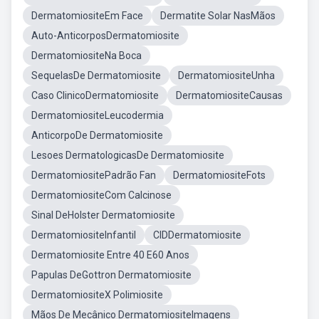
DermatomiositeEm Face
Dermatite Solar NasMãos
Auto-AnticorposDermatomiosite
DermatomiositeNa Boca
SequelasDe Dermatomiosite
DermatomiositeUnha
Caso ClinicoDermatomiosite
DermatomiositeCausas
DermatomiositeLeucodermia
AnticorpoDe Dermatomiosite
Lesoes DermatologicasDe Dermatomiosite
DermatomiositePadrão Fan
DermatomiositeFots
DermatomiositeCom Calcinose
Sinal DeHolster Dermatomiosite
DermatomiositeInfantil
CIDDermatomiosite
Dermatomiosite Entre 40 E60 Anos
Papulas DeGottron Dermatomiosite
DermatomiositeX Polimiosite
Mãos De Mecânico DermatomiositeImagens