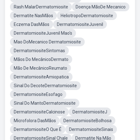
Rash MalarDermatomiosite
Doença MãoDe Mecanico
Dermatite NasMãos
HeliotropoDermatomiosite
Eczema DasMãos
DermatomiositeJuvenil
DermatomiositeJuvenil Mao's
Mao DoMecanico Dermatomiosite
DermatomiositeSintomas
Mãos Do MecânicoDermato
Mão De MecânicoReumato
DermatomiositeAmiopatica
Sinal Do DecoteDermatomiosite
DermatomiositeEsofago
Sinal Do MantoDermatomiosite
DermatomiositeCalcinose
DermatomiositeJ
Microfolora DasMãos
DermatomiositeBolhosa
DermatomiositeO Que É
DermatomiositeSinais
DermatomiositeSinal Chale
Dermatite Na Mão