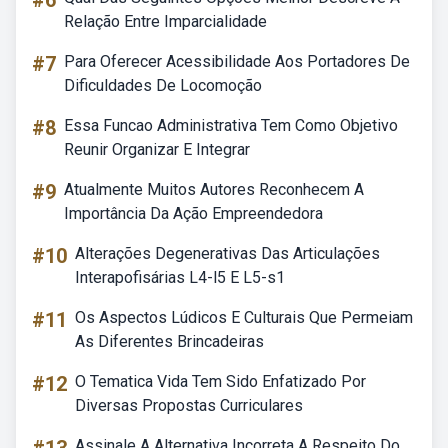
#6
Relação Entre Imparcialidade
#7
Para Oferecer Acessibilidade Aos Portadores De
Dificuldades De Locomoção
#8
Essa Funcao Administrativa Tem Como Objetivo
Reunir Organizar E Integrar
#9
Atualmente Muitos Autores Reconhecem A
Importância Da Ação Empreendedora
#10
Alterações Degenerativas Das Articulações
Interapofisárias L4-l5 E L5-s1
#11
Os Aspectos Lúdicos E Culturais Que Permeiam
As Diferentes Brincadeiras
#12
O Tematica Vida Tem Sido Enfatizado Por
Diversas Propostas Curriculares
Assinale A Alternativa Incorreta A Respeito Do