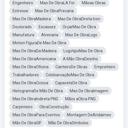
Engenheiro
Mao De ObraLA For
Mãoas Obras
Estresse
Mao De ObraPrecaria
Mao De ObraMadeira
Mao De ObraDireta Icon
Doutorado
Escassez
OrçarMao De Obra
Manufatura
Alvenaria
Mao De ObraLogo
Motion FiguraDe Mao De Obra
Mao De ObraDa Madeira
LogotipoMao De Obra
Mao De ObraAmericana
A Mão ObraDesnho
Mao De ObraOficina
CanteiroDe Obras
Empreiteiro
Trabalhadores
ColobaroaçãoMao De Obra
Mao De ObraOciosa
CapaceteDe Obra
HistogramaDe Mão De Obra
Mao De ObraImagem
Mao De ObraIndireta PNG
Mãos aObra PNG
Carpinteiro
ObraConstrução
Mao De ObraPara Eventos
Montagem DeAndaimes
Mão De ObraGIF
Mão De ObraSímbolos