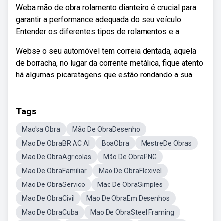
Weba mão de obra rolamento dianteiro é crucial para
garantir a performance adequada do seu veículo.
Entender os diferentes tipos de rolamentos e a.
Webse o seu automóvel tem correia dentada, aquela
de borracha, no lugar da corrente metálica, fique atento
há algumas picaretagens que estão rondando a sua.
Tags
Mao'sa Obra
Mão De ObraDesenho
Mao De ObraBR AC Al
BoaObra
MestreDe Obras
Mao De ObraAgricolas
Mão De ObraPNG
Mao De ObraFamiliar
Mao De ObraFlexivel
Mao De ObraServico
Mao De ObraSimples
Mao De ObraCivil
Mao De ObraEm Desenhos
Mao De ObraCuba
Mao De ObraSteel Framing