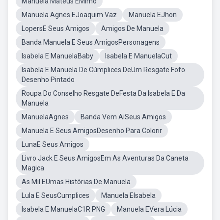
Manuela Mateus EMimo
Manuela Agnes EJoaquim Vaz
Manuela EJhon
LopersE Seus Amigos
Amigos De Manuela
Banda Manuela E Seus AmigosPersonagens
Isabela E ManuelaBaby
Isabela E ManuelaCut
Isabela E Manuela De Cúmplices DeUm Resgate Fofo
Desenho Pintado
Roupa Do Conselho Resgate DeFesta Da Isabela E Da
Manuela
ManuelaAgnes
Banda Vem AiSeus Amigos
Manuela E Seus AmigosDesenho Para Colorir
LunaE Seus Amigos
Livro Jack E Seus AmigosEm As Aventuras Da Caneta
Magica
As Mil EUmas Histórias De Manuela
Lula E SeusCumplices
Manuela EIsabela
Isabela E ManuelaC1R PNG
Manuela EVera Lúcia