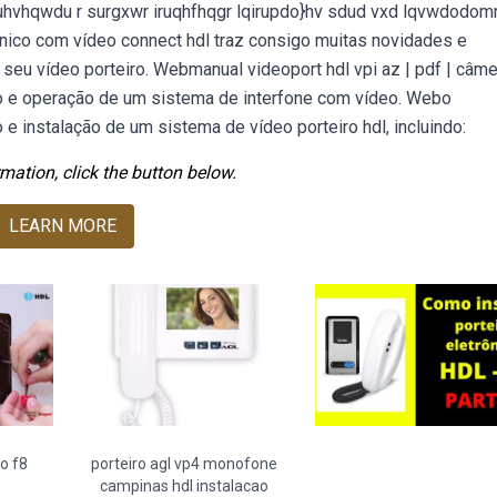
uhvhqwdu r surgxwr iruqhfhqgr lqirupdo}hv sdud vxd lqvwdodomr
ônico com vídeo connect hdl traz consigo muitas novidades e
eu vídeo porteiro. Webmanual videoport hdl vpi az | pdf | câme
ão e operação de um sistema de interfone com vídeo. Webo
 instalação de um sistema de vídeo porteiro hdl, incluindo:
mation, click the button below.
LEARN MORE
ão f8
porteiro agl vp4 monofone
campinas hdl instalacao