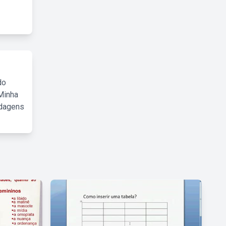
do
Minha
rdagens