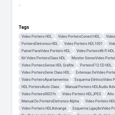
...
Tags
Video Porteiro HDL
Video PorteiroConect HDL
Video
PorteiroEletronico HDL
Video Porteiro HDL1001
Vid
Painel ParaVideo Porteiro HDL
Video PorteiroWi-Fi HDL
Kit Video PorteiroClass HDL
Monitor SenseVideo Porte
Video PorteiroSense HDL Grafite
PorteiroF12 CD HDL
Video PorteiroSerie Class HDL
Extensao DeVideo Porte
Video PorteiroApartamentos
Esquema ElétricoVideo P
HDL PorteiroAuto Class
Manual Porteiro HDLAudio Ad
Video PorteiroRl037n
Video Porteiro HDLJPEG
Alto
Manual Do PorteiroEletronico Alpha
Video Porteiro HD
Video Porteiro HDLAdvange
Esquema LigaçãoVideo Po