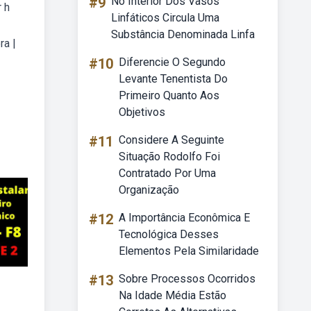
#9
No Interior Dos Vasos
 h
Linfáticos Circula Uma
Substância Denominada Linfa
ra |
#10
Diferencie O Segundo
Levante Tenentista Do
Primeiro Quanto Aos
Objetivos
#11
Considere A Seguinte
Situação Rodolfo Foi
Contratado Por Uma
Organização
#12
A Importância Econômica E
Tecnológica Desses
Elementos Pela Similaridade
#13
Sobre Processos Ocorridos
Na Idade Média Estão