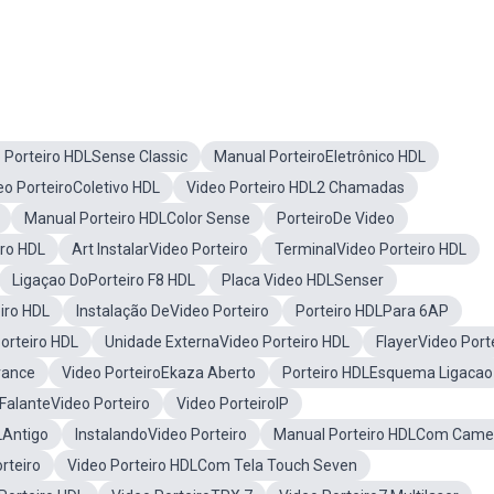
 Porteiro HDLSense Classic
Manual PorteiroEletrônico HDL
eo PorteiroColetivo HDL
Video Porteiro HDL2 Chamadas
Manual Porteiro HDLColor Sense
PorteiroDe Video
iro HDL
Art InstalarVideo Porteiro
TerminalVideo Porteiro HDL
Ligaçao DoPorteiro F8 HDL
Placa Video HDLSenser
iro HDL
Instalação DeVideo Porteiro
Porteiro HDLPara 6AP
orteiro HDL
Unidade ExternaVideo Porteiro HDL
FlayerVideo Port
vance
Video PorteiroEkaza Aberto
Porteiro HDLEsquema Ligacao
 FalanteVideo Porteiro
Video PorteiroIP
LAntigo
InstalandoVideo Porteiro
Manual Porteiro HDLCom Came
rteiro
Video Porteiro HDLCom Tela Touch Seven