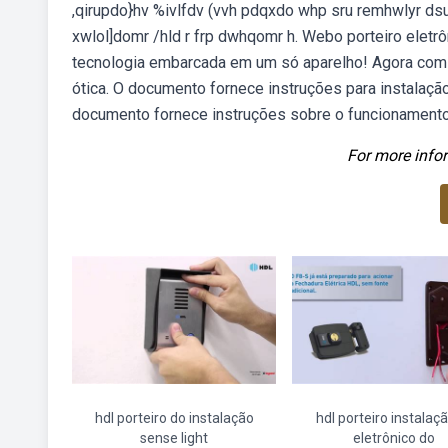
,qirupdo}hv %ivlfdv (vvh pdqxdo whp sru remhwlyr ds
xwlol]domr /hld r frp dwhqomr h. Webo porteiro eletr
tecnologia embarcada em um só aparelho! Agora com s
ótica. O documento fornece instruções para instalaç
documento fornece instruções sobre o funcionamento e
For more infor
hdl porteiro do instalação
hdl porteiro instalaç
sense light
eletrônico do