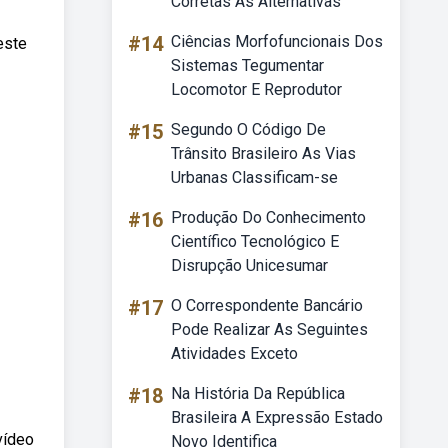
Corretas As Alternativas
#14
Ciências Morfofuncionais Dos
este
Sistemas Tegumentar
Locomotor E Reprodutor
#15
Segundo O Código De
Trânsito Brasileiro As Vias
Urbanas Classificam-se
#16
Produção Do Conhecimento
Científico Tecnológico E
Disrupção Unicesumar
#17
O Correspondente Bancário
Pode Realizar As Seguintes
Atividades Exceto
#18
Na História Da República
Brasileira A Expressão Estado
vídeo
Novo Identifica