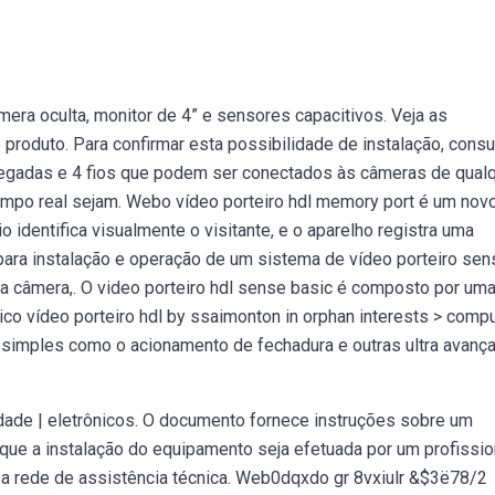
era oculta, monitor de 4” e sensores capacitivos. Veja as
produto. Para confirmar esta possibilidade de instalação, consu
olegadas e 4 fios que podem ser conectados às câmeras de qual
po real sejam. Webo vídeo porteiro hdl memory port é um nov
 identifica visualmente o visitante, e o aparelho registra uma
ra instalação e operação de um sistema de vídeo porteiro sen
a câmera,. O video porteiro hdl sense basic é composto por um
co vídeo porteiro hdl by ssaimonton in orphan interests > compu
 simples como o acionamento de fechadura e outras ultra avanç
cidade | eletrônicos. O documento fornece instruções sobre um
e a instalação do equipamento seja efetuada por um profissio
sa rede de assistência técnica. Web0dqxdo gr 8vxiulr &$3ë78/2