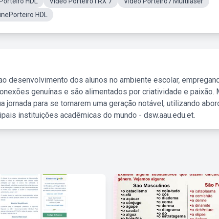
Porteiro HDL
Video PorteiroTRX 7
Video Porteiro7 Multilaser
inePorteiro HDL
 ao desenvolvimento dos alunos no ambiente escolar, empregan
nexões genuínas e são alimentados por criatividade e paixão. 
a jornada para se tornarem uma geração notável, utilizando abo
ipais instituições acadêmicas do mundo - dsw.aau.edu.et.