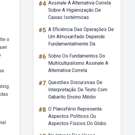
#4
Assinale A Alternativa Correta
Sobre A Higienização De
Caixas Isotérmicas
#5
A Eficiência Das Operações De
Um Almoxarifado Depende
lte o
Fundamentalmente Da
quer
o
#6
Sobre Os Fundamentos Do
Multiculturalismo Assinale A
Alternativa Correta
se
a
#7
Questões Discursivas De
ting.
Interpretação De Texto Com
adas
Gabarito Ensino Médio
#8
O Planisfério Representa
Aspectos Políticos Ou
nal
Aspectos Físicos Do Globo