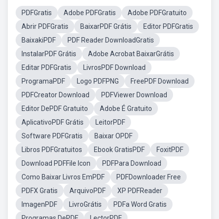
PDFGratis
Adobe PDFGratis
Adobe PDFGratuito
Abrir PDFGratis
BaixarPDF Grátis
Editor PDFGratis
BaixakiPDF
PDF Reader DownloadGratis
InstalarPDF Grátis
Adobe Acrobat BaixarGrátis
Editar PDFGratis
LivrosPDF Download
ProgramaPDF
Logo PDFPNG
FreePDF Download
PDFCreator Download
PDFViewer Download
Editor DePDF Gratuito
Adobe É Gratuito
AplicativoPDF Grátis
LeitorPDF
Software PDFGratis
Baixar OPDF
Libros PDFGratuitos
Ebook GratisPDF
FoxitPDF
Download PDFFile Icon
PDFPara Download
Como Baixar Livros EmPDF
PDFDownloader Free
PDFX Gratis
ArquivoPDF
XP PDFReader
ImagenPDF
LivroGrátis
PDFa Word Gratis
Programas DePDF
LectorPDF