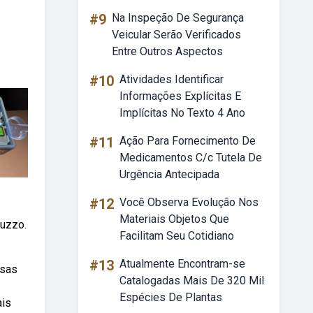
#9
Na Inspeção De Segurança
Veicular Serão Verificados
Entre Outros Aspectos
#10
Atividades Identificar
Informações Explícitas E
Implícitas No Texto 4 Ano
#11
Ação Para Fornecimento De
Medicamentos C/c Tutela De
Urgência Antecipada
#12
Você Observa Evolução Nos
Materiais Objetos Que
tuzzo.
Facilitam Seu Cotidiano
#13
Atualmente Encontram-se
rsas
Catalogadas Mais De 320 Mil
Espécies De Plantas
ais