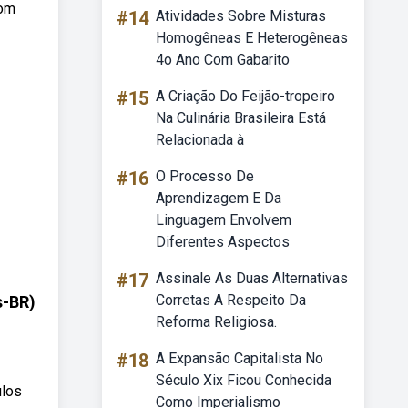
com
#14
Atividades Sobre Misturas
Homogêneas E Heterogêneas
4o Ano Com Gabarito
#15
A Criação Do Feijão-tropeiro
Na Culinária Brasileira Está
Relacionada à
#16
O Processo De
Aprendizagem E Da
Linguagem Envolvem
Diferentes Aspectos
#17
Assinale As Duas Alternativas
Corretas A Respeito Da
-BR)
Reforma Religiosa.
#18
A Expansão Capitalista No
Século Xix Ficou Conhecida
ulos
Como Imperialismo