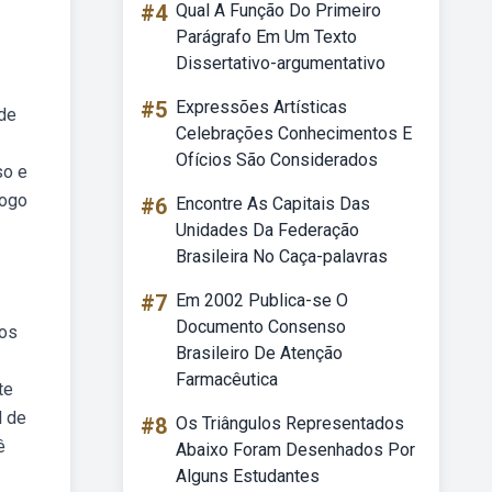
#4
Qual A Função Do Primeiro
Parágrafo Em Um Texto
Dissertativo-argumentativo
#5
Expressões Artísticas
 de
Celebrações Conhecimentos E
Ofícios São Considerados
so e
jogo
#6
Encontre As Capitais Das
Unidades Da Federação
Brasileira No Caça-palavras
#7
Em 2002 Publica-se O
Documento Consenso
dos
Brasileiro De Atenção
Farmacêutica
te
l de
#8
Os Triângulos Representados
ê
Abaixo Foram Desenhados Por
Alguns Estudantes