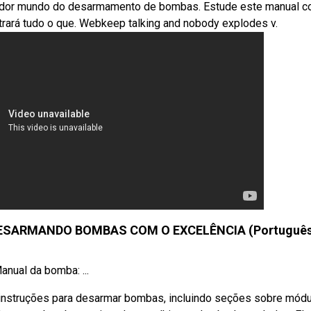
iador mundo do desarmamento de bombas. Estude este manual 
trará tudo o que. Webkeep talking and nobody explodes v.
DESARMANDO BOMBAS COM O EXCELÊNCIA (Português
nual da bomba: ...
ce instruções para desarmar bombas, incluindo seções sobre mód