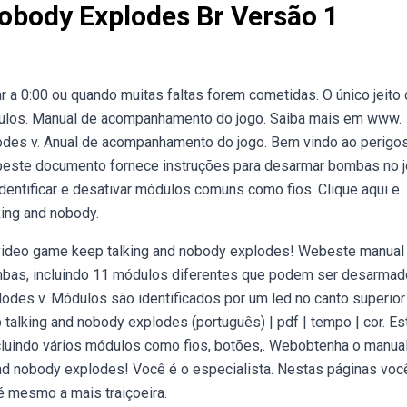
obody Explodes Br Versão 1
 0:00 ou quando muitas faltas forem cometidas. O único jeito
ulos. Manual de acompanhamento do jogo. Saiba mais em www.
odes v. Anual de acompanhamento do jogo. Bem vindo ao perigo
ste documento fornece instruções para desarmar bombas no 
dentificar e desativar módulos comuns como fios. Clique aqui e
ing and nobody.
video game keep talking and nobody explodes! Webeste manual
mbas, incluindo 11 módulos diferentes que podem ser desarma
des v. Módulos são identificados por um led no canto superior
p talking and nobody explodes (português) | pdf | tempo | cor. Es
cluindo vários módulos como fios, botões,. Webobtenha o manua
d nobody explodes! Você é o especialista. Nestas páginas voc
é mesmo a mais traiçoeira.