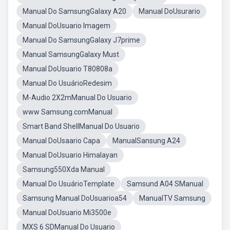
Manual Do SamsungGalaxy A20
Manual DoUsurario
Manual DoUsuario Imagem
Manual Do SamsungGalaxy J7prime
Manual SamsungGalaxy Must
Manual DoUsuario T80808a
Manual Do UsuárioRedesim
M-Audio 2X2mManual Do Usuario
www Samsung.comManual
Smart Band ShellManual Do Usuario
Manual DoUsaario Capa
ManualSansung A24
Manual DoUsuario Himalayan
Samsung550Xda Manual
Manual Do UsuárioTemplate
Samsund A04 SManual
Samsung Manual DoUsuarioa54
ManualTV Samsung
Manual DoUsuario Mi3500e
MXS 6 SDManual Do Usuario