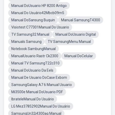
Manual DoUsuario HP 8200 Antigo
Manual Do Usuário42Mbcb09m5
Manual DoSansung Buquin
Manual SamsungT4300
Visiotest C77301Manual Do Usuario
TV Samsung32 Manual
Manual DoUsuario Digital
Manuals Samsung
TV SamsungMenu Manual
Notebook SambungManual
ManualUsuario Rastr Ck2300
Manual DoCelular
Manual TV SamsungT22c310
Manual DoUsuario Da Eels
Manual De Usuario DoCase Exbom
SamsungGalaxy A7 6 Manual Usuario
Mi3500e Manual DoUsuario PDF
IbrateleManual Do Usuário
LG Mez37852902Manual Do Usuário
SamsungUn32j4300ag Manual