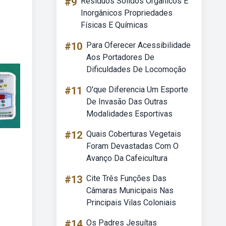
#9
Resíduos Sólidos Orgânicos E
Inorgânicos Propriedades
Físicas E Químicas
#10
Para Oferecer Acessibilidade
Aos Portadores De
Dificuldades De Locomoção
#11
O'que Diferencia Um Esporte
De Invasão Das Outras
Modalidades Esportivas
#12
Quais Coberturas Vegetais
Foram Devastadas Com O
Avanço Da Cafeicultura
#13
Cite Três Funções Das
Câmaras Municipais Nas
Principais Vilas Coloniais
#14
Os Padres Jesuítas