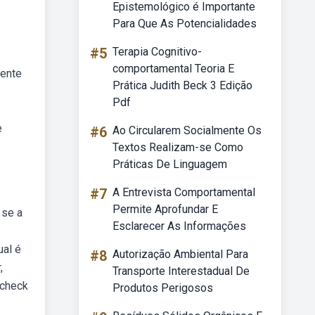
Epistemológico é Importante
Para Que As Potencialidades
#5
Terapia Cognitivo-
comportamental Teoria E
mente
Prática Judith Beck 3 Edição
Pdf
e
#6
Ao Circularem Socialmente Os
Textos Realizam-se Como
Práticas De Linguagem
#7
A Entrevista Comportamental
Permite Aprofundar E
 se a
Esclarecer As Informações
ual é
#8
Autorização Ambiental Para
,
Transporte Interestadual De
 check
Produtos Perigosos