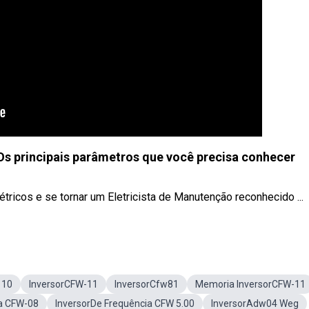
Os principais parâmetros que você precisa conhecer
étricos e se tornar um Eletricista de Manutenção reconhecido ...
 10
InversorCFW-11
InversorCfw81
Memoria InversorCFW-11
ia CFW-08
InversorDe Frequência CFW 5.00
InversorAdw04 Weg