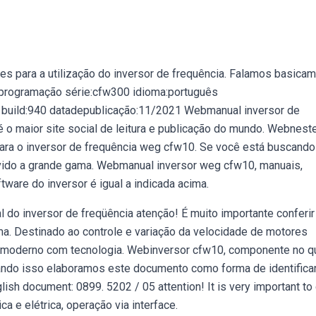
s para a utilização do inversor de frequência. Falamos basica
eprogramação série:cfw300 idioma:português
build:940 datadepublicação:11/2021 Webmanual inversor de
é o maior site social de leitura e publicação do mundo. Webnest
ara o inversor de frequência weg cfw10. Se você está buscando
vido a grande gama. Webmanual inversor weg cfw10, manuais,
are do inversor é igual a indicada acima.
do inversor de freqüência atenção! É muito importante conferir
ima. Destinado ao controle e variação da velocidade de motores
gn moderno com tecnologia. Webinversor cfw10, componente no q
sando isso elaboramos este documento como forma de identificar
glish document: 0899. 5202 / 05 attention! It is very important to
ica e elétrica, operação via interface.