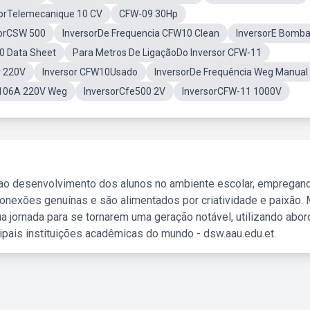
sorTelemecanique 10 CV
CFW-09 30Hp
sorCSW 500
InversorDe Frequencia CFW10 Clean
InversorE Bomb
0 Data Sheet
Para Metros De LigaçãoDo Inversor CFW-11
v 220V
Inversor CFW10Usado
InversorDe Frequência Weg Manual
W106A 220V Weg
InversorCfe500 2V
InversorCFW-11 1000V
 ao desenvolvimento dos alunos no ambiente escolar, empregan
nexões genuínas e são alimentados por criatividade e paixão. 
a jornada para se tornarem uma geração notável, utilizando abo
ipais instituições acadêmicas do mundo - dsw.aau.edu.et.