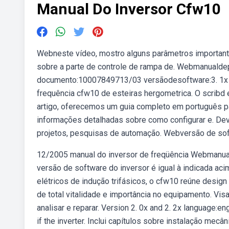
Manual Do Inversor Cfw10
Webneste vídeo, mostro alguns parâmetros importante
sobre a parte de controle de rampa de. Webmanuald
documento:10007849713/03 versãodesoftware:3. 1x 
frequência cfw10 de esteiras hergometrica. O scribd 
artigo, oferecemos um guia completo em português p
informações detalhadas sobre como configurar e. De
projetos, pesquisas de automação. Webversão de softw
12/2005 manual do inversor de freqüência Webmanual 
versão de software do inversor é igual à indicada ac
elétricos de indução trifásicos, o cfw10 reúne desi
de total vitalidade e importância no equipamento. Vi
analisar e reparar. Version 2. 0x and 2. 2x language:en
if the inverter. Inclui capítulos sobre instalação mecân