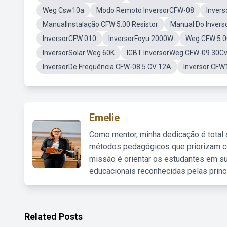
Weg Csw10a
Modo Remoto InversorCFW-08
Inver
ManualInstalação CFW 5.00 Resistor
Manual Do Inver
InversorCFW 010
InversorFoyu 2000W
Weg CFW 5.0
InversorSolar Weg 60K
IGBT InversorWeg CFW-09 30C
InversorDe Frequência CFW-08 5 CV 12A
Inversor CF
Emelie
Como mentor, minha dedicação é total
métodos pedagógicos que priorizam co
missão é orientar os estudantes em su
educacionais reconhecidas pelas princ
Related Posts