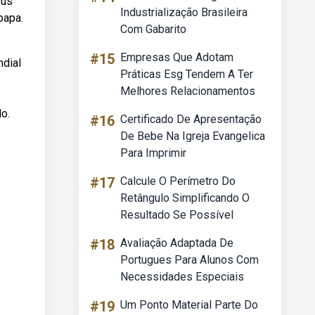
sus
Industrialização Brasileira
papa.
Com Gabarito
#15
Empresas Que Adotam
ndial
Práticas Esg Tendem A Ter
Melhores Relacionamentos
do.
#16
Certificado De Apresentação
De Bebe Na Igreja Evangelica
Para Imprimir
#17
Calcule O Perímetro Do
Retângulo Simplificando O
Resultado Se Possível
#18
Avaliação Adaptada De
Portugues Para Alunos Com
Necessidades Especiais
#19
Um Ponto Material Parte Do