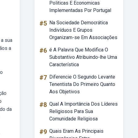
Politicas E Economicas
Implementadas Por Portugal
#5
Na Sociedade Democrática
Indivíduos E Grupos
.
Organizam-se Em Associações
 a sua
ãos a
#6
é A Palavra Que Modifica O
Substantivo Atribuindo-lhe Uma
Característica
do
#7
Diferencie O Segundo Levante
Tenentista Do Primeiro Quanto
Aos Objetivos
ção
o
#8
Qual A Importância Dos Líderes
ado da
Religiosos Para Sua
e
Comunidade Religiosa
#9
Quais Eram As Principais
o