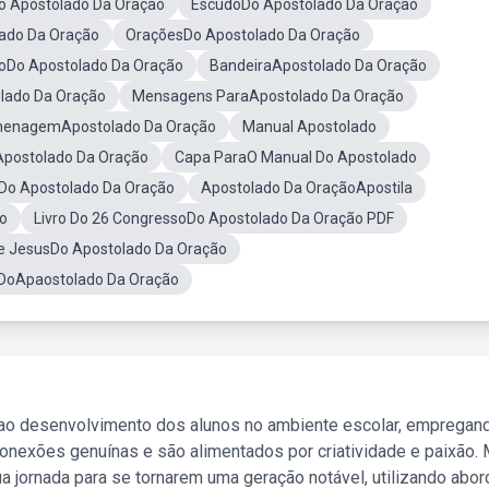
Do Apostolado Da Oração
EscudoDo Apostolado Da Oração
ado Da Oração
OraçõesDo Apostolado Da Oração
oDo Apostolado Da Oração
BandeiraApostolado Da Oração
olado Da Oração
Mensagens ParaApostolado Da Oração
enagemApostolado Da Oração
Manual Apostolado
Apostolado Da Oração
Capa ParaO Manual Do Apostolado
Do Apostolado Da Oração
Apostolado Da OraçãoApostila
o
Livro Do 26 CongressoDo Apostolado Da Oração PDF
e JesusDo Apostolado Da Oração
DoApaostolado Da Oração
 ao desenvolvimento dos alunos no ambiente escolar, empregan
nexões genuínas e são alimentados por criatividade e paixão. 
a jornada para se tornarem uma geração notável, utilizando abo