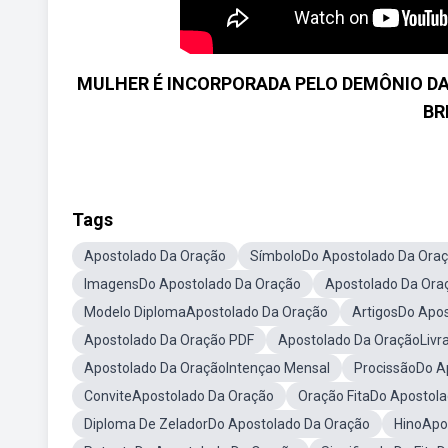
MULHER É INCORPORADA PELO DEMÔNIO DA
BR
Tags
Apostolado Da Oração
SímboloDo Apostolado Da Ora
ImagensDo Apostolado Da Oração
Apostolado Da Or
Modelo DiplomaApostolado Da Oração
ArtigosDo Apo
Apostolado Da Oração PDF
Apostolado Da OraçãoLivra
Apostolado Da OraçãoIntençao Mensal
ProcissãoDo A
ConviteApostolado Da Oração
Oração FitaDo Apostol
Diploma De ZeladorDo Apostolado Da Oração
HinoApo