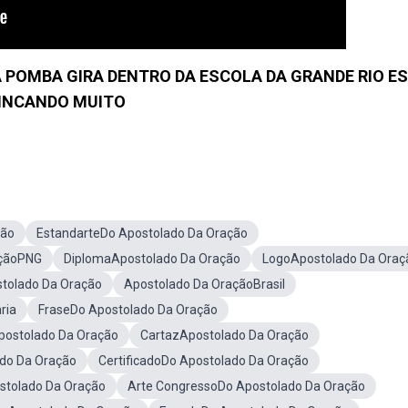
 POMBA GIRA DENTRO DA ESCOLA DA GRANDE RIO E
INCANDO MUITO
ção
EstandarteDo Apostolado Da Oração
açãoPNG
DiplomaApostolado Da Oração
LogoApostolado Da Oraç
stolado Da Oração
Apostolado Da OraçãoBrasil
ria
FraseDo Apostolado Da Oração
postolado Da Oração
CartazApostolado Da Oração
ado Da Oração
CertificadoDo Apostolado Da Oração
stolado Da Oração
Arte CongressoDo Apostolado Da Oração