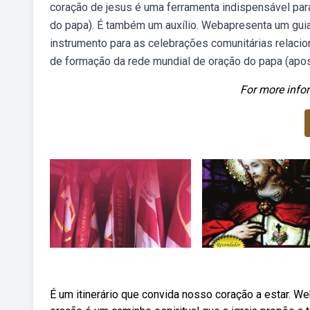
coração de jesus é uma ferramenta indispensável par
do papa). É também um auxílio. Webapresenta um guia d
instrumento para as celebrações comunitárias relacion
de formação da rede mundial de oração do papa (apos
For more infor
É um itinerário que convida nosso coração a estar. 