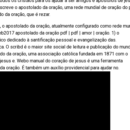
todos os cristãos para os ajudar a ser amigos e apóstolos de je
screve o apostolado da oração, uma rede mundial de oração do 
o da oração, que é rezar.
s, o apostolado da oração, atualmente configurado como rede mu
b2017 apostolado da oração pdf | pdf | amor | oração. 1) o
ico dedicado à santificação pessoal e evangelização das.
ca. O scribd é o maior site social de leitura e publicação do mun
do da oração, uma associação católica fundada em 1871 com o
e jesus e. Webo manual do coração de jesus é uma ferramenta
a oração. É também um auxílio providencial para ajudar no.