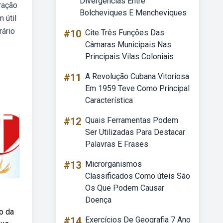
Divergências Entre
ração
Bolcheviques E Mencheviques
 útil
rário
#10
Cite Três Funções Das
Câmaras Municipais Nas
Principais Vilas Coloniais
#11
A Revolução Cubana Vitoriosa
Em 1959 Teve Como Principal
Característica
#12
Quais Ferramentas Podem
Ser Utilizadas Para Destacar
Palavras E Frases
#13
Microrganismos
Classificados Como úteis São
Os Que Podem Causar
Doença
o da
#14
Exercícios De Geografia 7 Ano