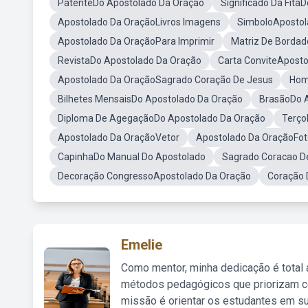
PatenteDo Apostolado Da Oração
Significado Da Fita
Apostolado Da OraçãoLivros Imagens
SimboloApostol
Apostolado Da OraçãoPara Imprimir
Matriz De Bordad
RevistaDo Apostolado Da Oração
Carta ConviteApost
Apostolado Da OraçãoSagrado Coração De Jesus
Hom
Bilhetes MensaisDo Apostolado Da Oração
BrasãoDo 
Diploma De AgegaçãoDo Apostolado Da Oração
Terço
Apostolado Da OraçãoVetor
Apostolado Da OraçãoFot
CapinhaDo Manual Do Apostolado
Sagrado Coracao D
Decoração CongressoApostolado Da Oração
Coração 
Emelie
Como mentor, minha dedicação é total
métodos pedagógicos que priorizam co
missão é orientar os estudantes em su