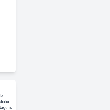
do
Minha
rdagens