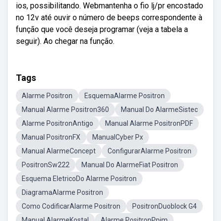
ios, possibilitando. Webmantenha o fio lj/pr encostado
no 12v até ouvir o número de beeps correspondente à
função que você deseja programar (veja a tabela a
seguir). Ao chegar na função.
Tags
Alarme Positron
EsquemaAlarme Positron
Manual Alarme Positron360
Manual Do AlarmeSistec
Alarme PositronAntigo
Manual Alarme PositronPDF
Manual PositronFX
ManualCyber Px
Manual AlarmeConcept
ConfigurarAlarme Positron
PositronSw222
Manual Do AlarmeFiat Positron
Esquema EletricoDo Alarme Positron
DiagramaAlarme Positron
Como CodificarAlarme Positron
PositronDuoblock G4
Manual AlarmeKostal
Alarme PositronPpim