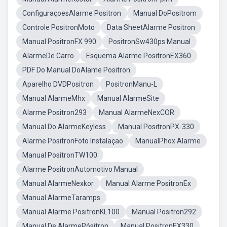
ConfiguraçoesAlarme Positron
Manual DoPositrom
Controle PositronMoto
Data SheetAlarme Positron
Manual PositronFX 990
PositronSw430ps Manual
AlarmeDe Carro
Esquema Alarme PositronEX360
PDF Do Manual DoAlame Positron
Aparelho DVDPositron
PositronManu-L
Manual AlarmeMhx
Manual AlarmeSite
Alarme Positron293
Manual AlarmeNexCOR
Manual Do AlarmeKeyless
Manual PositronPX-330
Alarme PositronFoto Instalaçao
ManualPhox Alarme
Manual PositronTW100
Alarme PositronAutomotivo Manual
Manual AlarmeNexkor
Manual Alarme PositronEx
Manual AlarmeTaramps
Manual Alarme PositronKL100
Manual Positron292
Manual De AlarmePósitron
Manual PositronEX330