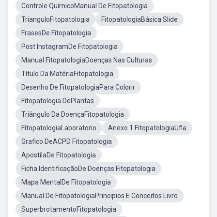
Controle QuimicoManual De Fitopatologia
TrianguloFitopatologia
FitopatologiaBásica Slide
FrasesDe Fitopatologia
Post InstagramDe Fitopatologia
Manual FitopatologiaDoenças Nas Culturas
Título Da MatériaFitopatologia
Desenho De FitopatologiaPara Colorir
Fitopatologia DePlantas
Triângulo Da DoençaFitopatologia
FitopatologiaLaboratorio
Anexo 1 FitopatologiaUfla
Grafico DeACPD Fitopatologia
ApostilaDe Fitopatologia
Ficha IdentificaçãoDe Doenças Fitopatologia
Mapa MentalDe Fitopatologia
Manual De FitopatologiaPrincipios E Conceitos Livro
SuperbrotamentoFitopatologia