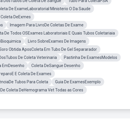
a DosTubos De Coleta De Sangue
Tubo Para ColetaPSA
leta De ExameLaboratorial Ministerio O Da Saude
Coleta DeExmes
os
Imagem Para LivroDe Coletas De Exame
eta De Todos OSExames Laboratoriais E Quais Tubos Coletariaia
eBioquimica
Livro SobreExames De Imagens
Soro Obtida AposColeta Em Tubo De Gel Separarador
DosTubos De Coleta Veterinaria
Pastinha De ExamesModelos
ta EmDesenho
Coleta DeSangue Desenho
PreparoE E Coleta De Exames
nciaDe Tubos Para Coleta
Guia De ExamesExemplo
 De Coleta DeHemograma Vet Todas as Cores