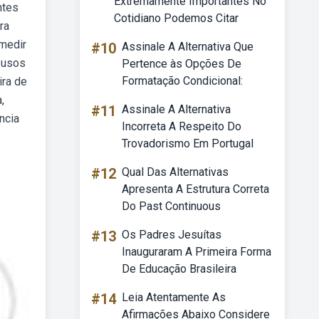
Extremamente Importantes No
ntes
Cotidiano Podemos Citar
ra
 medir
#10
Assinale A Alternativa Que
s usos
Pertence às Opções De
Formatação Condicional:
ira de
,
#11
Assinale A Alternativa
ncia
Incorreta A Respeito Do
Trovadorismo Em Portugal
#12
Qual Das Alternativas
Apresenta A Estrutura Correta
Do Past Continuous
#13
Os Padres Jesuítas
Inauguraram A Primeira Forma
De Educação Brasileira
#14
Leia Atentamente As
Afirmações Abaixo Considere