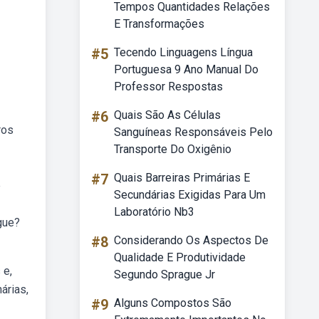
Tempos Quantidades Relações
E Transformações
#5
Tecendo Linguagens Língua
Portuguesa 9 Ano Manual Do
Professor Respostas
#6
Quais São As Células
ros
Sanguíneas Responsáveis Pelo
Transporte Do Oxigênio
#7
Quais Barreiras Primárias E
e
Secundárias Exigidas Para Um
Laboratório Nb3
gue?
#8
Considerando Os Aspectos De
Qualidade E Produtividade
 e,
Segundo Sprague Jr
árias,
#9
Alguns Compostos São