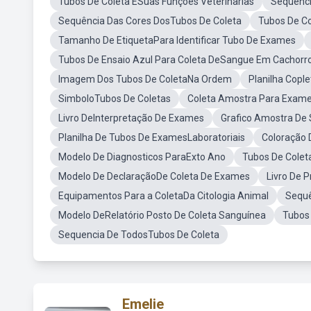
Tubos De Coleta ESuas Funções Veterinarias
Sequenci
Sequência Das Cores DosTubos De Coleta
Tubos De Co
Tamanho De EtiquetaPara Identificar Tubo De Exames
Tubos De Ensaio Azul Para Coleta DeSangue Em Cachorr
Imagem Dos Tubos De ColetaNa Ordem
Planilha Copl
SimboloTubos De Coletas
Coleta Amostra Para Exam
Livro DeInterpretação De Exames
Grafico Amostra De 
Planilha De Tubos De ExamesLaboratoriais
Coloração 
Modelo De Diagnosticos ParaExto Ano
Tubos De Cole
Modelo De DeclaraçãoDe Coleta De Exames
Livro De 
Equipamentos Para a ColetaDa Citologia Animal
Sequê
Modelo DeRelatório Posto De Coleta Sanguínea
Tubos
Sequencia De TodosTubos De Coleta
Emelie