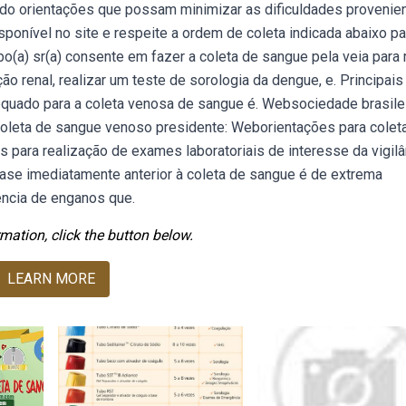
ndo orientações que possam minimizar as dificuldades provenie
nível no site e respeite a ordem de coleta indicada abaixo pa
o(a) sr(a) consente em fazer a coleta de sangue pela veia para
ção renal, realizar um teste de sorologia da dengue, e. Principai
equado para a coleta venosa de sangue é. Websociedade brasile
 coleta de sangue venoso presidente: Weborientações para coleta
 para realização de exames laboratoriais de interesse da vigilâ
fase imediatamente anterior à coleta de sangue é de extrema
rência de enganos que.
mation, click the button below.
LEARN MORE