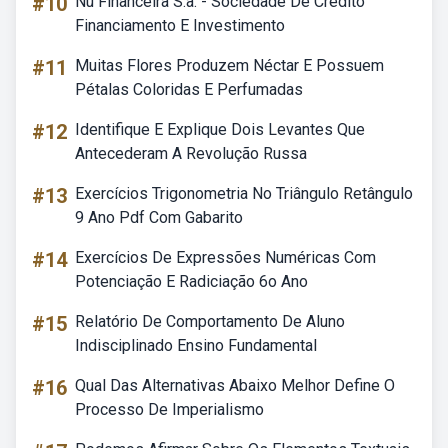
#10
Nu Financeira S.a. - Sociedade De Crédito
Financiamento E Investimento
#11
Muitas Flores Produzem Néctar E Possuem
Pétalas Coloridas E Perfumadas
#12
Identifique E Explique Dois Levantes Que
Antecederam A Revolução Russa
#13
Exercícios Trigonometria No Triângulo Retângulo
9 Ano Pdf Com Gabarito
#14
Exercícios De Expressões Numéricas Com
Potenciação E Radiciação 6o Ano
#15
Relatório De Comportamento De Aluno
Indisciplinado Ensino Fundamental
#16
Qual Das Alternativas Abaixo Melhor Define O
Processo De Imperialismo