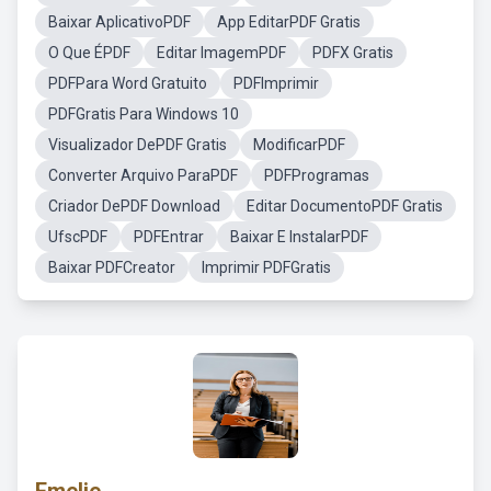
Baixar AplicativoPDF
App EditarPDF Gratis
O Que ÉPDF
Editar ImagemPDF
PDFX Gratis
PDFPara Word Gratuito
PDFImprimir
PDFGratis Para Windows 10
Visualizador DePDF Gratis
ModificarPDF
Converter Arquivo ParaPDF
PDFProgramas
Criador DePDF Download
Editar DocumentoPDF Gratis
UfscPDF
PDFEntrar
Baixar E InstalarPDF
Baixar PDFCreator
Imprimir PDFGratis