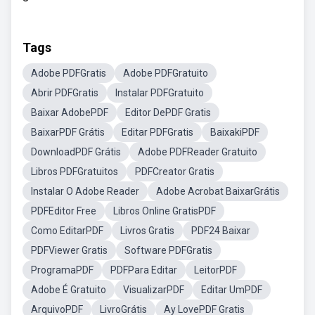
Tags
Adobe PDFGratis
Adobe PDFGratuito
Abrir PDFGratis
Instalar PDFGratuito
Baixar AdobePDF
Editor DePDF Gratis
BaixarPDF Grátis
Editar PDFGratis
BaixakiPDF
DownloadPDF Grátis
Adobe PDFReader Gratuito
Libros PDFGratuitos
PDFCreator Gratis
Instalar O Adobe Reader
Adobe Acrobat BaixarGrátis
PDFEditor Free
Libros Online GratisPDF
Como EditarPDF
Livros Gratis
PDF24 Baixar
PDFViewer Gratis
Software PDFGratis
ProgramaPDF
PDFPara Editar
LeitorPDF
Adobe É Gratuito
VisualizarPDF
Editar UmPDF
ArquivoPDF
LivroGrátis
Ay LovePDF Gratis