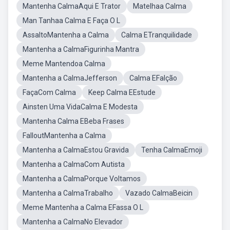
Mantenha CalmaAqui E Trator
Matelhaa Calma
Man Tanhaa Calma E Faça O L
AssaltoMantenha a Calma
Calma ETranquilidade
Mantenha a CalmaFigurinha Mantra
Meme Mantendoa Calma
Mantenha a CalmaJefferson
Calma EFalção
FaçaCom Calma
Keep Calma EEstude
Ainsten Uma VidaCalma E Modesta
Mantenha Calma EBeba Frases
FalloutMantenha a Calma
Mantenha a CalmaEstou Gravida
Tenha CalmaEmoji
Mantenha a CalmaCom Autista
Mantenha a CalmaPorque Voltamos
Mantenha a CalmaTrabalho
Vazado CalmaBeicin
Meme Mantenha a Calma EFassa O L
Mantenha a CalmaNo Elevador