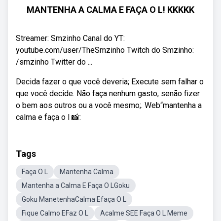
MANTENHA A CALMA E FAÇA O L! KKKKK
Streamer: Smzinho Canal do YT:
youtube.com/user/TheSmzinho Twitch do Smzinho:
/smzinho Twitter do ...
Decida fazer o que você deveria; Execute sem falhar o
que você decide. Não faça nenhum gasto, senão fizer
o bem aos outros ou a você mesmo;. Web“mantenha a
calma e faça o l 📸:
Tags
Faça O L
Mantenha Calma
Mantenha a Calma E Faça O LGoku
Goku ManetenhaCalma Efaça O L
Fique Calmo EFaz O L
Acalme SEE Faça O L Meme