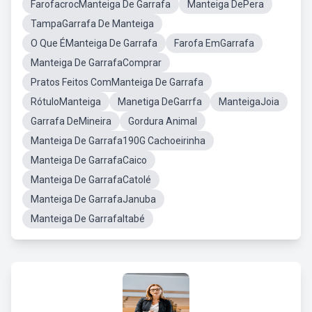
FarofacrocManteiga De Garrafa
Manteiga DePera
TampaGarrafa De Manteiga
O Que ÉManteiga De Garrafa
Farofa EmGarrafa
Manteiga De GarrafaComprar
Pratos Feitos ComManteiga De Garrafa
RótuloManteiga
Manetiga DeGarrfa
ManteigaJoia
Garrafa DeMineira
Gordura Animal
Manteiga De Garrafa190G Cachoeirinha
Manteiga De GarrafaCaico
Manteiga De GarrafaCatolé
Manteiga De GarrafaJanuba
Manteiga De GarrafaItabé