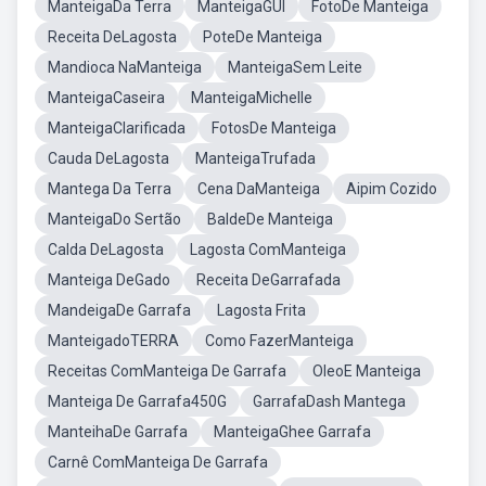
ManteigaDa Terra
ManteigaGUI
FotoDe Manteiga
Receita DeLagosta
PoteDe Manteiga
Mandioca NaManteiga
ManteigaSem Leite
ManteigaCaseira
ManteigaMichelle
ManteigaClarificada
FotosDe Manteiga
Cauda DeLagosta
ManteigaTrufada
Mantega Da Terra
Cena DaManteiga
Aipim Cozido
ManteigaDo Sertão
BaldeDe Manteiga
Calda DeLagosta
Lagosta ComManteiga
Manteiga DeGado
Receita DeGarrafada
MandeigaDe Garrafa
Lagosta Frita
ManteigadoTERRA
Como FazerManteiga
Receitas ComManteiga De Garrafa
OleoE Manteiga
Manteiga De Garrafa450G
GarrafaDash Mantega
ManteihaDe Garrafa
ManteigaGhee Garrafa
Carnê ComManteiga De Garrafa