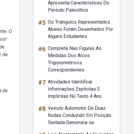
Apresenta Características Do
Período Paleolítico
#5
Os Triângulos Representados
Abaixo Foram Desenhados Por
nte. O
Alguns Estudantes
ros!
ade
#6
Complete Nas Figuras As
z de
Medidas Dos Arcos
Trigonométricos
Correspondentes
#7
Atividades Identificar
Informações Explícitas E
a de
Implícitas No Texto 4 Ano
#8
Veículo Automotor De Duas
e
Rodas Conduzido Em Posição
Sentada Denomina-se