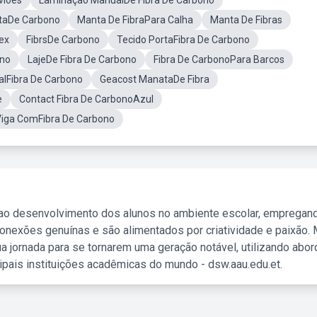
viões
Laminação ManualDe Fibra De Carbono
itaDe Carbono
Manta De FibraPara Calha
Manta De Fibras
ex
FibrsDe Carbono
Tecido PortaFibra De Carbono
ono
LajeDe Fibra De Carbono
Fibra De CarbonoPara Barcos
alFibra De Carbono
Geacost ManataDe Fibra
e
Contact Fibra De CarbonoAzul
Viga ComFibra De Carbono
 ao desenvolvimento dos alunos no ambiente escolar, empregan
nexões genuínas e são alimentados por criatividade e paixão. 
a jornada para se tornarem uma geração notável, utilizando abo
ipais instituições acadêmicas do mundo - dsw.aau.edu.et.