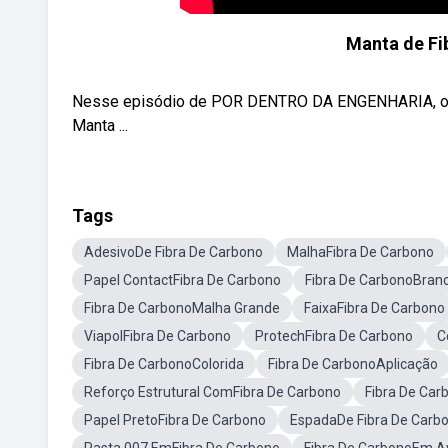
Manta de Fi
Nesse episódio de POR DENTRO DA ENGENHARIA, o eng
Manta ...
Tags
AdesivoDe Fibra De Carbono
MalhaFibra De Carbono
Papel ContactFibra De Carbono
Fibra De CarbonoBran
Fibra De CarbonoMalha Grande
FaixaFibra De Carbono
ViapolFibra De Carbono
ProtechFibra De Carbono
C
Fibra De CarbonoColorida
Fibra De CarbonoAplicação
Reforço Estrutural ComFibra De Carbono
Fibra De Car
Papel PretoFibra De Carbono
EspadaDe Fibra De Carb