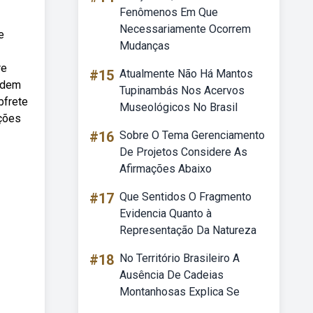
Fenômenos Em Que
Necessariamente Ocorrem
e
Mudanças
re
#15
Atualmente Não Há Mantos
odem
Tupinambás Nos Acervos
bfrete
Museológicos No Brasil
oções
#16
Sobre O Tema Gerenciamento
De Projetos Considere As
Afirmações Abaixo
#17
Que Sentidos O Fragmento
Evidencia Quanto à
Representação Da Natureza
#18
No Território Brasileiro A
Ausência De Cadeias
Montanhosas Explica Se