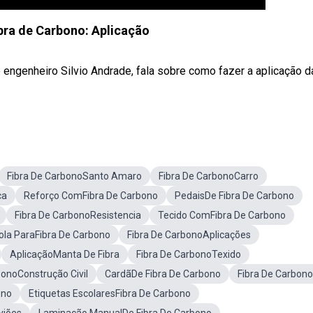
bra de Carbono: Aplicação
enheiro Silvio Andrade, fala sobre como fazer a aplicação d
Fibra De CarbonoSanto Amaro
Fibra De CarbonoCarro
ca
Reforço ComFibra De Carbono
PedaisDe Fibra De Carbono
Fibra De CarbonoResistencia
Tecido ComFibra De Carbono
ola ParaFibra De Carbono
Fibra De CarbonoAplicações
AplicaçãoManta De Fibra
Fibra De CarbonoTexido
bonoConstrução Civil
CardãDe Fibra De Carbono
Fibra De Carbono
ono
Etiquetas EscolaresFibra De Carbono