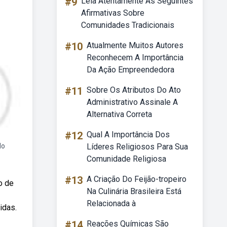
#9
Leia Atentamente As Seguintes
Afirmativas Sobre
Comunidades Tradicionais
#10
Atualmente Muitos Autores
Reconhecem A Importância
Da Ação Empreendedora
#11
Sobre Os Atributos Do Ato
Administrativo Assinale A
Alternativa Correta
#12
Qual A Importância Dos
do
Líderes Religiosos Para Sua
Comunidade Religiosa
#13
A Criação Do Feijão-tropeiro
o de
Na Culinária Brasileira Está
Relacionada à
idas.
#14
Reações Químicas São