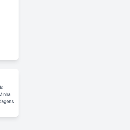
do
Minha
rdagens