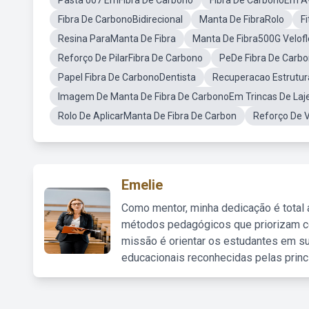
Pasta 007 EmFibra De Carbono
Fibra De CarbonoEm A
Fibra De CarbonoBidirecional
Manta De FibraRolo
F
Resina ParaManta De Fibra
Manta De Fibra500G Velofl
Reforço De PilarFibra De Carbono
PeDe Fibra De Carb
Papel Fibra De CarbonoDentista
Recuperacao Estrutur
Imagem De Manta De Fibra De CarbonoEm Trincas De Laj
Rolo De AplicarManta De Fibra De Carbon
Reforço De 
Emelie
Como mentor, minha dedicação é total
métodos pedagógicos que priorizam co
missão é orientar os estudantes em su
educacionais reconhecidas pelas princ