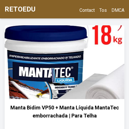
RETOEDU
Contact
Tos
DMCA
Manta Bidim VP50 + Manta Líquida MantaTec
emborrachada | Para Telha