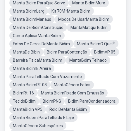
Manta Bidim ParaQue Serve
Manta BidimMuro
Manta BidimLarg
Kit 70M²Manta Bidim
Manta BidimManaus
Modos De UsarManta Bidim
Manta De BidimConstrução
MantaMatiqui Bidim
Como AplicarManta Bidim
Fotos De Cerca DeManta Bidim
Manta BidimO Que É
MantaDe Bibin
Bidim ParaContenção
BidimVP 05
Barreira FisicaManta Bidim
MantaBdim Telhado
Manta BidimE Areira
Manta ParaTelhado Com Vazamento
Manta BidimRT 08
MantaGênero Fatos
BidimRt. 16
Manta BidimFixado Com Emussão
TecidoBidim
BidimPNG
Bidim ParaCondensadora
MantaBidin VP5
Rolo DeManta Bidim
Manta Bidom ParaTelhado E Laje
MantaGênero Subespécies