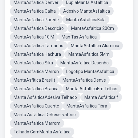
MantaAsfaltica Denver
DuplaManta Asfáltica
MantaAsfaltica Calha
Adesivo MantaAsfaltica
MantaAsfaltica Parede
Manta AsfálticaKala
MantaAsfaltica Descrição
MantaAsfaltica 20Cm
MantaAsfaltica 10 M
Man Tas Asfaltica
MantaAsfaltica Tamanho
MantaAsfaltica Aluminio
MantaAsfaltica Hachura
MantaAsfaltica 5Mm
MantaAsfaltica Sika
MantaAsfaltica Desenho
MantaAsfaltica Marron
Logotipo MantaAsfaltica
MantaAsfltica Brasilit
MantaAsfaltica Denve
MantaAsfaltica Branca
Manta AsfálticaEm Telhas
Manta AsfálticaAdesiva Telhado
Manta AsfálticaIf
MantaAsfaltica Quente
MantaAsfaltica Fibra
Manta Asfáltica DeReservatório
MantaAsfaltica Marrom
Telhado ComManta Asfaltica