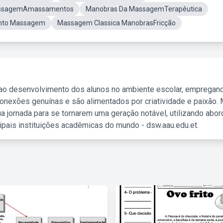
assagemAmassamentos
Manobras Da MassagemTerapêutica
nto Massagem
Massagem Classica ManobrasFricção
 ao desenvolvimento dos alunos no ambiente escolar, empregan
nexões genuínas e são alimentados por criatividade e paixão. 
a jornada para se tornarem uma geração notável, utilizando abo
ipais instituições acadêmicas do mundo - dsw.aau.edu.et.