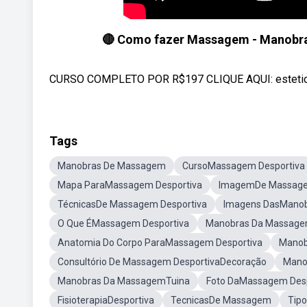
🔴 Como fazer Massagem - Manobras
CURSO COMPLETO POR R$197 CLIQUE AQUI: esteti
Tags
Manobras De Massagem
CursoMassagem Desportiva
Mapa ParaMassagem Desportiva
ImagemDe Massage
TécnicasDe Massagem Desportiva
Imagens DasManob
O Que ÉMassagem Desportiva
Manobras Da Massage
Anatomia Do Corpo ParaMassagem Desportiva
Manob
Consultório De Massagem DesportivaDecoração
Mano
Manobras Da MassagemTuina
Foto DaMassagem Desp
FisioterapiaDesportiva
TecnicasDe Massagem
Tip