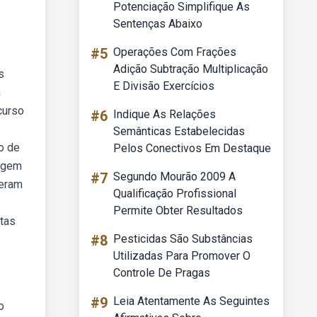
Potenciação Simplifique As
Sentenças Abaixo
#5
Operações Com Frações
Adição Subtração Multiplicação
s
E Divisão Exercícios
m
curso
#6
Indique As Relações
Semânticas Estabelecidas
o de
Pelos Conectivos Em Destaque
sagem
#7
Segundo Mourão 2009 A
seram
Qualificação Profissional
Permite Obter Resultados
stas
#8
Pesticidas São Substâncias
Utilizadas Para Promover O
Controle De Pragas
#9
Leia Atentamente As Seguintes
o