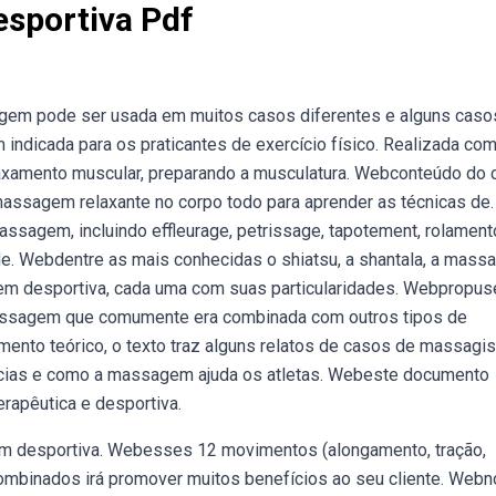
sportiva Pdf
gem pode ser usada em muitos casos diferentes e alguns caso
ndicada para os praticantes de exercício físico. Realizada co
elaxamento muscular, preparando a musculatura. Webconteúdo do 
assagem relaxante no corpo todo para aprender as técnicas de.
sagem, incluindo effleurage, petrissage, tapotement, rolament
e. Webdentre as mais conhecidas o shiatsu, a shantala, a mas
agem desportiva, cada uma com suas particularidades. Webpropu
massagem que comumente era combinada com outros tipos de
mento teórico, o texto traz alguns relatos de casos de massagi
ncias e como a massagem ajuda os atletas. Webeste documento
apêutica e desportiva.
em desportiva. Webesses 12 movimentos (alongamento, tração,
ombinados irá promover muitos benefícios ao seu cliente. Webn