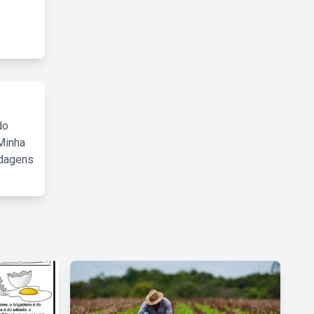
do
Minha
rdagens