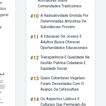
Afirmativas Sobre
eu
Comunidades Tradicionais
ados
geral.
#10
A Radioatividade Emitida Por
Determinadas Amostras De
Substâncias Provém
a
#11
A Educacao De Jovens E
Adultos Busca Oferecer
Oportunidades Educacionais
#12
Transparência E Qualidade Na
Gestão Pública Cidadania E
Equidade Social
#13
Quais Coberturas Vegetais
Foram Devastadas Com O
Avanço Da Cafeicultura
#14
Os Aspectos Lúdicos E
Culturais Que Permeiam As