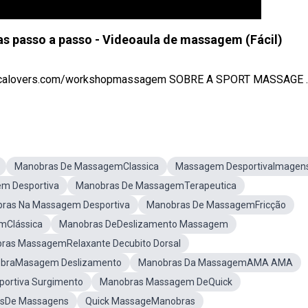
 passo a passo - Videoaula de massagem (Fácil)
calovers.com/workshopmassagem SOBRE A SPORT MASSAGE ..
Manobras De MassagemClassica
Massagem DesportivaImagen
m Desportiva
Manobras De MassagemTerapeutica
ras Na Massagem Desportiva
Manobras De MassagemFricção
mClássica
Manobras DeDeslizamento Massagem
ras MassagemRelaxante Decubito Dorsal
braMasagem Deslizamento
Manobras Da MassagemAMA AMA
ortiva Surgimento
Manobras Massagem DeQuick
osDe Massagens
Quick MassageManobras