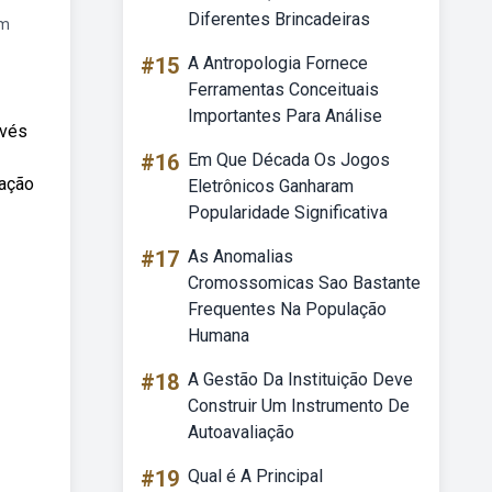
Diferentes Brincadeiras
em
#15
A Antropologia Fornece
Ferramentas Conceituais
Importantes Para Análise
avés
#16
Em Que Década Os Jogos
lação
Eletrônicos Ganharam
Popularidade Significativa
#17
As Anomalias
Cromossomicas Sao Bastante
Frequentes Na População
Humana
#18
A Gestão Da Instituição Deve
Construir Um Instrumento De
Autoavaliação
#19
Qual é A Principal