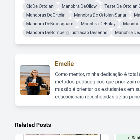
CidDe Ortolani
Manobra DeOllow
Teste De Ortolani
Manobras DeOrtolini
Manobra De OrtolaniSanar
Ma
Manobra DeBruusgaard
Manobra DeEplay
Manobra
Manobra DeRomberg Ilustracao Desenho
Manobra DeA
Emelie
Como mentor, minha dedicação é total
métodos pedagógicos que priorizam co
missão é orientar os estudantes em su
educacionais reconhecidas pelas princ
Related Posts