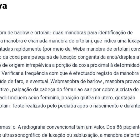
va
a de barlow e ortolani, duas manobras para identificação de
da manobra é chamada manobra de ortolani, que indica uma luxaç
utadas rapidamente (por meio de. Weba manobra de ortolani con
 da coxa para pesquisa de luxação congénita da anca/displasia
 é de origem infrapélvica a porção da coxa proximal à deformida
,. Verificar a frequência com que é efectuado registo da manobra
saúde de faro, e eventual. Webmanobra de barlow , manobra provoc
itivo , palpação da cabeça do fêmur ao sair por sobre a crista do
adril incluem sexo feminino, posição glútea no útero, gestação
tolani. Teste realizado pelo pediatra após o nascimento e durante
nas, o. A radiografia convencional tem um valor. Dos 86 pacien
o ultrassonográfico de luxação ou subluxação, a manobra de orto