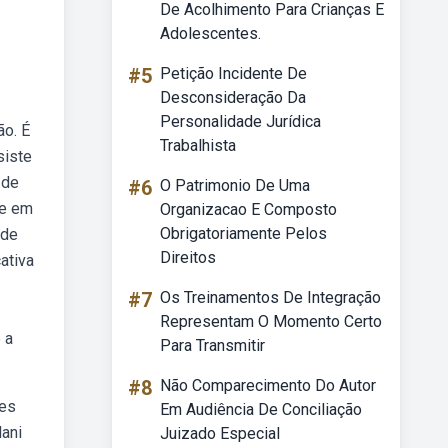
De Acolhimento Para Crianças E
Adolescentes.
#5
Petição Incidente De
Desconsideração Da
Personalidade Jurídica
ão. É
Trabalhista
siste
 de
#6
O Patrimonio De Uma
de em
Organizacao E Composto
Obrigatoriamente Pelos
 de
Direitos
ativa
#7
Os Treinamentos De Integração
Representam O Momento Certo
 a
Para Transmitir
#8
Não Comparecimento Do Autor
tes
Em Audiência De Conciliação
lani
Juizado Especial