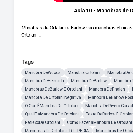
Aula 10 - Manobras de Or
Manobras de Ortalani e Barlow são manobras clínicas 
Ortolani ...
Tags
Manobra DeWoods
Manobra Ortolani
ManiobraDe O
Manobra DeHeimlich
Manobra DeBarlow
Manobra D
Manobras DeBarlow E Ortolani
Manobra DePhalen
Manobra De Ortolani Negativa
Manobra DeBarlow Posi
O Que ÉManobra De Ortolani
Manobra DeRivero Carva
Qual É aManobra De Ortolani
Teste DeBarlow E Ortolan
ReflexoDe Ortolani
Como Fazer aManobra De Ortolani 
Maniobras De OrtolaniORTOPEDIA
Maniobras De Ortol