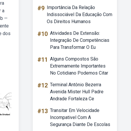
ra
#9
Importância Da Relação
r a
Indissociável Da Educação Com
eb —
Os Direitos Humanos
mente
#10
Atividades De Extensão:
e dos
Integração De Competências
Para Transformar O Eu
#11
Alguns Compostos São
Extremamente Importantes
No Cotidiano Podemos Citar
#12
Terminal Antônio Bezerra
Avenida Mister Hull Padre
Andrade Fortaleza Ce
#13
Transitar Em Velocidade
Incompativel Com A
Segurança Diante De Escolas