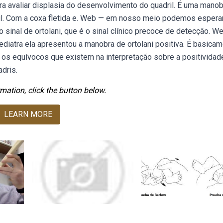
a avaliar displasia do desenvolvimento do quadril. É uma manob
il. Com a coxa fletida e. Web — em nosso meio podemos espera
o sinal de ortolani, que é o sinal clínico precoce de detecção. W
diatra ela apresentou a manobra de ortolani positiva. É basica
s equívocos que existem na interpretação sobre a positividad
adris.
mation, click the button below.
LEARN MORE