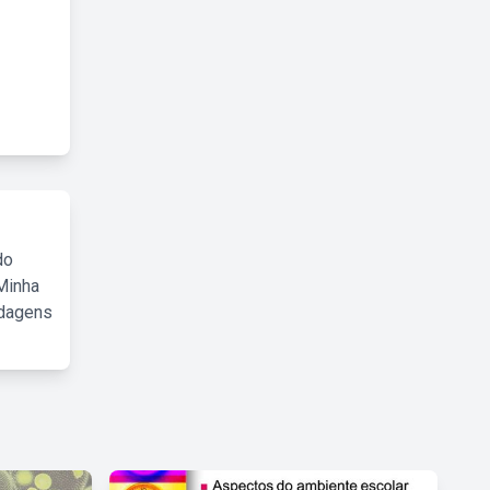
do
Minha
rdagens