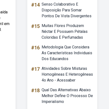
#14
Senso Colaborativo E
Disposição Para Somar
saída
Pontos De Vista Divergentes
e
ril em
#15
Muitas Flores Produzem
.
Néctar E Possuem Pétalas
Coloridas E Perfumadas
#16
Metodologia Que Considera
As Características Individuais
Dos Educandos
#17
Atividades Sobre Misturas
Homogêneas E Heterogêneas
4o Ano - Acessaber
#18
Qual Das Alternativas Abaixo
Melhor Define O Processo De
Imperialismo