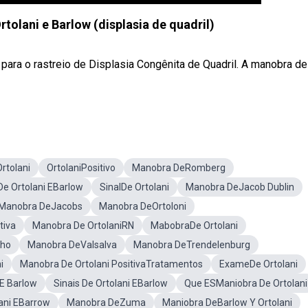
tolani e Barlow (displasia de quadril)
para o rastreio de Displasia Congênita de Quadril. A manobra de
rtolani
OrtolaniPositivo
Manobra DeRomberg
e Ortolani EBarlow
SinalDe Ortolani
Manobra DeJacob Dublin
Manobra DeJacobs
Manobra DeOrtoloni
tiva
Manobra De OrtolaniRN
MabobraDe Ortolani
lho
Manobra DeValsalva
Manobra DeTrendelenburg
i
Manobra De Ortolani PositivaTratamentos
ExameDe Ortolani
E Barlow
Sinais De Ortolani EBarlow
Que ESManiobra De Ortolani
ani EBarrow
Manobra DeZuma
Maniobra DeBarlow Y Ortolani