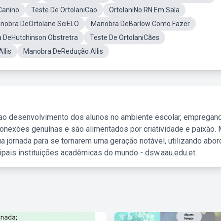
Canino
Teste De OrtolaniCao
OrtolaniNo RN Em Sala
nobra DeOrtolane SciELO
Manobra DeBarlow Como Fazer
 DeHutchinson Obstretra
Teste De OrtolaniCães
llis
Manobra DeRedução Allis
 ao desenvolvimento dos alunos no ambiente escolar, empregan
nexões genuínas e são alimentados por criatividade e paixão. 
a jornada para se tornarem uma geração notável, utilizando abo
ipais instituições acadêmicas do mundo - dsw.aau.edu.et.