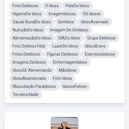
Foto DeIdosos
O Idoso
PeleDo Idoso
HigieneDo Idoso
ImagemIdosos
OS Idosos
Saude BucalDo Idoso
SerIdoso
IdosoAcamado
NutriçãoDo Idoso
Imagem De UmIdoso
AlimentaçãoDo Idoso
DIADo Idoso
Grupo DeIdosos
Foto DeIdoso Feliz
LazerDo Idoso
IdosoBravo
Fotos DeIdosos
Figuras DeIdosos
ExerciciosIdosos
Imagens DeIdosos
EnfermagemIdoso
IdosoSE Alimentando
MãoIdoso
IdosoAbandonado
Foto Idosa
Musculação ParaIdosos
IdososFelices
Terceira Idade