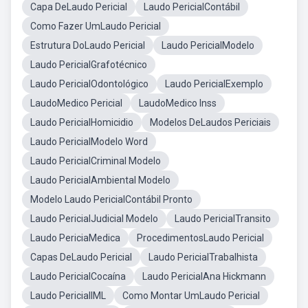
Capa DeLaudo Pericial
Laudo PericialContábil
Como Fazer UmLaudo Pericial
Estrutura DoLaudo Pericial
Laudo PericialModelo
Laudo PericialGrafotécnico
Laudo PericialOdontológico
Laudo PericialExemplo
LaudoMedico Pericial
LaudoMedico Inss
Laudo PericialHomicidio
Modelos DeLaudos Periciais
Laudo PericialModelo Word
Laudo PericialCriminal Modelo
Laudo PericialAmbiental Modelo
Modelo Laudo PericialContábil Pronto
Laudo PericialJudicial Modelo
Laudo PericialTransito
Laudo PericiaMedica
ProcedimentosLaudo Pericial
Capas DeLaudo Pericial
Laudo PericialTrabalhista
Laudo PericialCocaína
Laudo PericialAna Hickmann
Laudo PericialIML
Como Montar UmLaudo Pericial