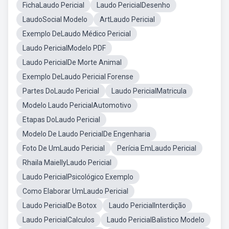
FichaLaudo Pericial
Laudo PericialDesenho
LaudoSocial Modelo
ArtLaudo Pericial
Exemplo DeLaudo Médico Pericial
Laudo PericialModelo PDF
Laudo PericialDe Morte Animal
Exemplo DeLaudo Pericial Forense
Partes DoLaudo Pericial
Laudo PericialMatricula
Modelo Laudo PericialAutomotivo
Etapas DoLaudo Pericial
Modelo De Laudo PericialDe Engenharia
Foto De UmLaudo Pericial
Perícia EmLaudo Pericial
Rhaila MaiellyLaudo Pericial
Laudo PericialPsicológico Exemplo
Como Elaborar UmLaudo Pericial
Laudo PericialDe Botox
Laudo PericialInterdição
Laudo PericialCalculos
Laudo PericialBalistico Modelo