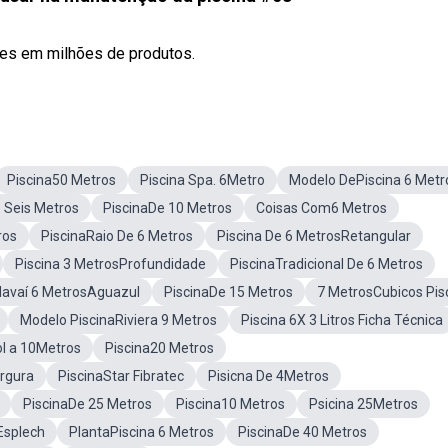
ões em milhões de produtos.
Piscina50 Metros
Piscina Spa. 6Metro
Modelo DePiscina 6 Metr
 Seis Metros
PiscinaDe 10 Metros
Coisas Com6 Metros
ros
PiscinaRaio De 6 Metros
Piscina De 6 MetrosRetangular
Piscina 3 MetrosProfundidade
PiscinaTradicional De 6 Metros
Havaí 6 MetrosAguazul
PiscinaDe 15 Metros
7 MetrosCubicos Pis
Modelo PiscinaRiviera 9 Metros
Piscina 6X 3 Litros Ficha Técnica
l a 10Metros
Piscina20 Metros
rgura
PiscinaStar Fibratec
Pisicna De 4Metros
PiscinaDe 25 Metros
Piscina10 Metros
Psicina 25Metros
Esplech
PlantaPiscina 6 Metros
PiscinaDe 40 Metros