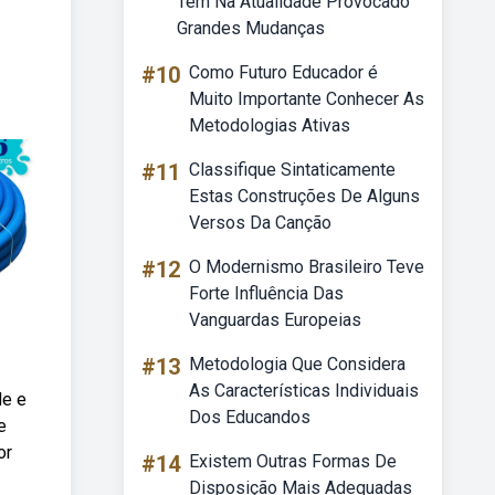
Tem Na Atualidade Provocado
Grandes Mudanças
#10
Como Futuro Educador é
Muito Importante Conhecer As
Metodologias Ativas
#11
Classifique Sintaticamente
Estas Construções De Alguns
Versos Da Canção
#12
O Modernismo Brasileiro Teve
Forte Influência Das
Vanguardas Europeias
#13
Metodologia Que Considera
As Características Individuais
de e
Dos Educandos
e
or
#14
Existem Outras Formas De
Disposição Mais Adequadas