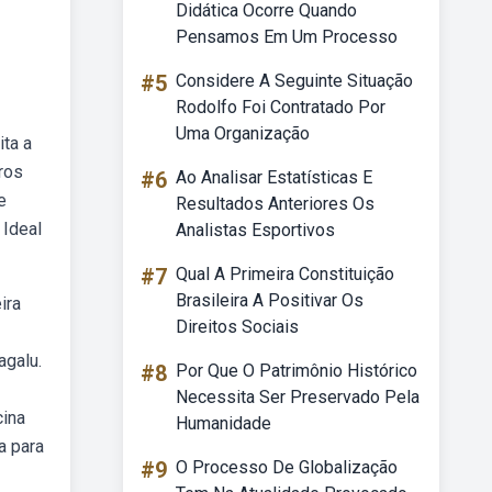
Didática Ocorre Quando
Pensamos Em Um Processo
#5
Considere A Seguinte Situação
Rodolfo Foi Contratado Por
Uma Organização
ita a
ros
#6
Ao Analisar Estatísticas E
e
Resultados Anteriores Os
 Ideal
Analistas Esportivos
#7
Qual A Primeira Constituição
Brasileira A Positivar Os
ira
Direitos Sociais
agalu.
#8
Por Que O Patrimônio Histórico
Necessita Ser Preservado Pela
cina
Humanidade
a para
#9
O Processo De Globalização