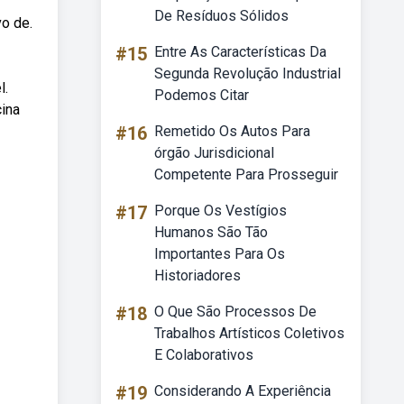
De Resíduos Sólidos
vo de.
#15
Entre As Características Da
Segunda Revolução Industrial
l.
Podemos Citar
cina
#16
Remetido Os Autos Para
órgão Jurisdicional
Competente Para Prosseguir
#17
Porque Os Vestígios
Humanos São Tão
Importantes Para Os
Historiadores
#18
O Que São Processos De
Trabalhos Artísticos Coletivos
E Colaborativos
#19
Considerando A Experiência