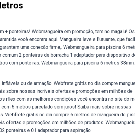
Metros
mm + ponteiras! Webmangueira em promoção, tem no magalu! Os
ntida você encontra aqui. Mangueira leve e flutuante, que facil
e garantem uma conexão firme,. Webmangueira para piscina 6 met
a comum 2 ponteiras de borracha 1 adaptador para dispositivo d
tros com ponteiras. Webmangueira para piscina 6 metros 38mm.
as infláveis ou de armação. Webfrete grátis no dia compre mangue
ais sobre nossas incríveis ofertas e promoções em milhões de
os rflex com as melhores condições você encontra no site do m
na com 6 metros parcelado sem juros! Saiba mais sobre nossas
s. Webfrete grátis no dia compre 6 metros de mangueira de pis
veis ofertas e promoções em milhões de produtos. Webmangueir
 02 ponteiras e 01 adaptador para aspiração