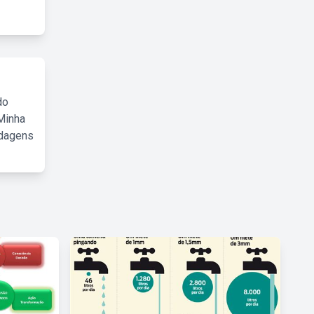
do
Minha
rdagens