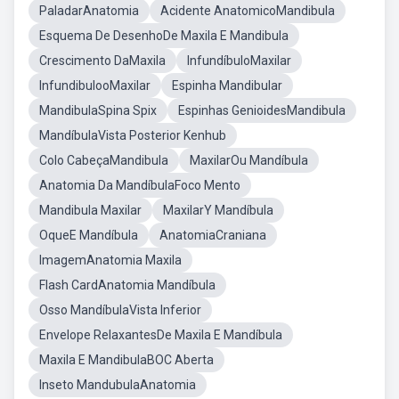
PaladarAnatomia
Acidente AnatomicoMandibula
Esquema De DesenhoDe Maxila E Mandibula
Crescimento DaMaxila
InfundíbuloMaxilar
InfundibulooMaxilar
Espinha Mandibular
MandibulaSpina Spix
Espinhas GenioidesMandibula
MandíbulaVista Posterior Kenhub
Colo CabeçaMandibula
MaxilarOu Mandíbula
Anatomia Da MandíbulaFoco Mento
Mandibula Maxilar
MaxilarY Mandíbula
OqueE Mandíbula
AnatomiaCraniana
ImagemAnatomia Maxila
Flash CardAnatomia Mandíbula
Osso MandíbulaVista Inferior
Envelope RelaxantesDe Maxila E Mandíbula
Maxila E MandibulaBOC Aberta
Inseto MandubulaAnatomia