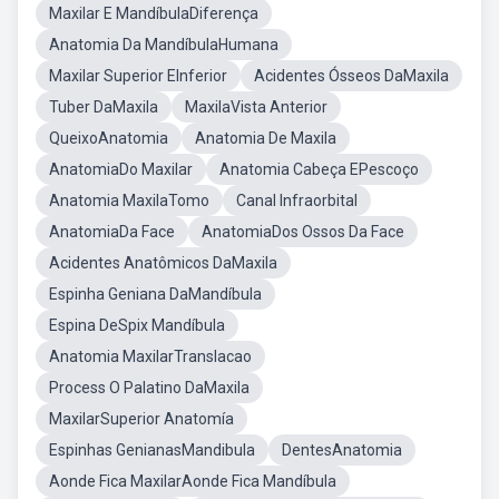
Maxilar E MandíbulaDiferença
Anatomia Da MandíbulaHumana
Maxilar Superior EInferior
Acidentes Ósseos DaMaxila
Tuber DaMaxila
MaxilaVista Anterior
QueixoAnatomia
Anatomia De Maxila
AnatomiaDo Maxilar
Anatomia Cabeça EPescoço
Anatomia MaxilaTomo
Canal Infraorbital
AnatomiaDa Face
AnatomiaDos Ossos Da Face
Acidentes Anatômicos DaMaxila
Espinha Geniana DaMandíbula
Espina DeSpix Mandíbula
Anatomia MaxilarTranslacao
Process O Palatino DaMaxila
MaxilarSuperior Anatomía
Espinhas GenianasMandibula
DentesAnatomia
Aonde Fica MaxilarAonde Fica Mandíbula