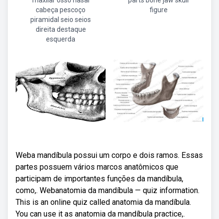
maxilar osso nasal
parts bone jaw skull
cabeça pescoço
figure
piramidal seio seios
direita destaque
esquerda
Weba mandíbula possui um corpo e dois ramos. Essas
partes possuem vários marcos anatômicos que
participam de importantes funções da mandíbula,
como,. Webanatomia da mandíbula — quiz information.
This is an online quiz called anatomia da mandíbula.
You can use it as anatomia da mandíbula practice,.