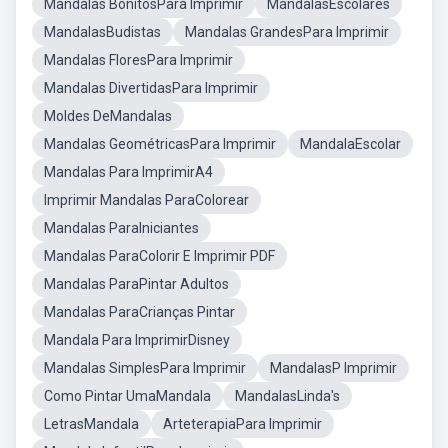
Mandalas BonitosPara Imprimir
MandalasEscolares
MandalasBudistas
Mandalas GrandesPara Imprimir
Mandalas FloresPara Imprimir
Mandalas DivertidasPara Imprimir
Moldes DeMandalas
Mandalas GeométricasPara Imprimir
MandalaEscolar
Mandalas Para ImprimirA4
Imprimir Mandalas ParaColorear
Mandalas ParaIniciantes
Mandalas ParaColorir E Imprimir PDF
Mandalas ParaPintar Adultos
Mandalas ParaCrianças Pintar
Mandala Para ImprimirDisney
Mandalas SimplesPara Imprimir
MandalasP Imprimir
Como Pintar UmaMandala
MandalasLinda's
LetrasMandala
ArteterapiaPara Imprimir