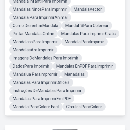
Mandala InfantilPara Imprimir
Mandalas NinosPara Imprimir
MandalaVector
Mandala Para ImprimirAnimal
Como DesenharMandala
Mandal 'SPara Colorear
Pintar MandalasOnline
Mandalas Para ImprimirGratis
MandalassPara Imprimir
Mandala ParaImpimir
MandalasAra Imprimir
Imagens DeMandalas Para Imprimir
DadosPara Imprimir
Mandalas EnPDF Para Imprimir
Mandalua ParaImpromir
Manadalas
Mandalas Para ImprimirDificeis
Instruções DeMandalas Para Imprimir
Mandalas Para ImprimirEm PDF
Mandala ParaColorir Facil
Círculos ParaColorir