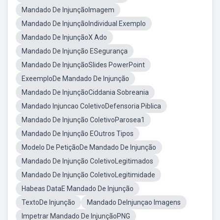
Mandado De InjunçãoImagem
Mandado De InjunçãoIndividual Exemplo
Mandado De InjunçãoX Ado
Mandado De Injunção ESegurança
Mandado De InjunçãoSlides PowerPoint
ExeemploDe Mandado De Injunção
Mandado De InjunçãoCiddania Sobreania
Mandado Injuncao ColetivoDefensoria Piblica
Mandado De Injunção ColetivoParosea1
Mandado De Injunção EOutros Tipos
Modelo De PetiçãoDe Mandado De Injunção
Mandado De Injunção ColetivoLegitimados
Mandado De Injunção ColetivoLegitimidade
Habeas DataE Mandado De Injunção
TextoDe Injunção
Mandado DeInjunçao Imagens
Impetrar Mandado De InjunçãoPNG