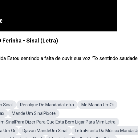
Ferinha - Sinal (Letra)
ida Estou sentindo a falta de ouvir sua voz 'To sentindo saudade
 Sinal
Recalque De MandadaLetra
Me Manda UmOi
Sax
Mande Um SinalPixote
m SinalPara Dizer Para Que Esta Bem Ligar Para Mim Letra
a Um Oi
Djavan MandeUm Sinal
LetraEscrita Da Música Manda U