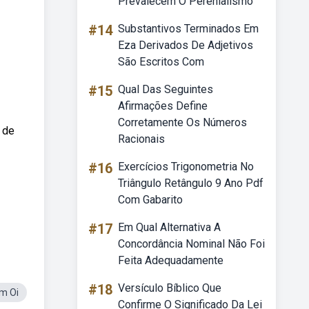
Prevalecem O Perenialismo
#14
Substantivos Terminados Em
Eza Derivados De Adjetivos
São Escritos Com
#15
Qual Das Seguintes
Afirmações Define
Corretamente Os Números
 de
Racionais
#16
Exercícios Trigonometria No
Triângulo Retângulo 9 Ano Pdf
Com Gabarito
#17
Em Qual Alternativa A
Concordância Nominal Não Foi
Feita Adequadamente
#18
Versículo Bíblico Que
m Oi
Confirme O Significado Da Lei