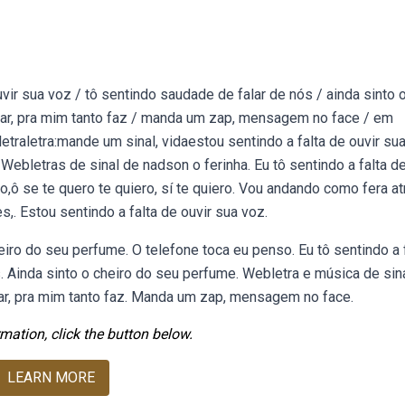
uvir sua voz / tô sentindo saudade de falar de nós / ainda sinto o
rar, pra mim tanto faz / manda um zap, mensagem no face / em
traletra:mande um sinal, vidaestou sentindo a falta de ouvir su
Webletras de sinal de nadson o ferinha. Eu tô sentindo a falta de
o,ô se te quero te quiero, sí te quiero. Vou andando como fera at
,. Estou sentindo a falta de ouvir sua voz.
eiro do seu perfume. O telefone toca eu penso. Eu tô sentindo a 
 Ainda sinto o cheiro do seu perfume. Webletra e música de sinal
ar, pra mim tanto faz. Manda um zap, mensagem no face.
mation, click the button below.
LEARN MORE