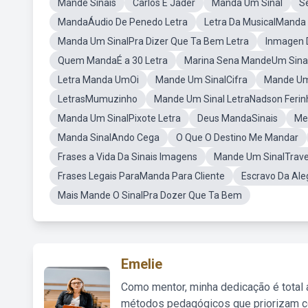
Mande Sinais
Carlos E Jader
Manda Um Sinal
S
MandaÁudio De Penedo Letra
Letra Da MusicalManda
Manda Um SinalPra Dizer Que Ta Bem Letra
Inmagen D
Quem MandaÉ a 30 Letra
Marina Sena MandeUm Sina
Letra Manda UmOi
Mande Um SinalCifra
Mande Um 
LetrasMumuzinho
Mande Um Sinal LetraNadson Ferin
Manda Um SinalPixote Letra
Deus MandaSinais
Me
Manda SinalAndo Cega
O Que O Destino Me Mandar
Frases a Vida Da Sinais Imagens
Mande Um SinalTrav
Frases Legais ParaManda Para Cliente
Escravo Da Ale
Mais Mande O SinalPra Dozer Que Ta Bem
Emelie
Como mentor, minha dedicação é total
métodos pedagógicos que priorizam co