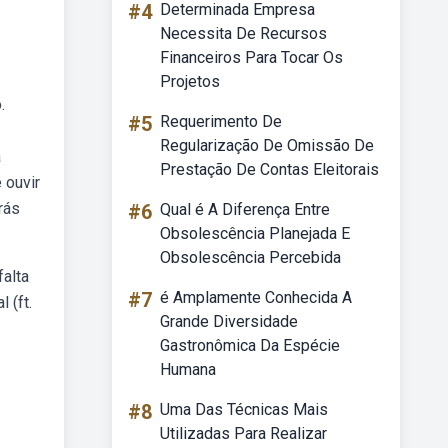
#4
Determinada Empresa
Necessita De Recursos
Financeiros Para Tocar Os
Projetos
.
#5
Requerimento De
Regularização De Omissão De
a
Prestação De Contas Eleitorais
 ouvir
rás
#6
Qual é A Diferença Entre
Obsolescência Planejada E
Obsolescência Percebida
falta
#7
é Amplamente Conhecida A
 (ft.
Grande Diversidade
Gastronômica Da Espécie
Humana
#8
Uma Das Técnicas Mais
Utilizadas Para Realizar