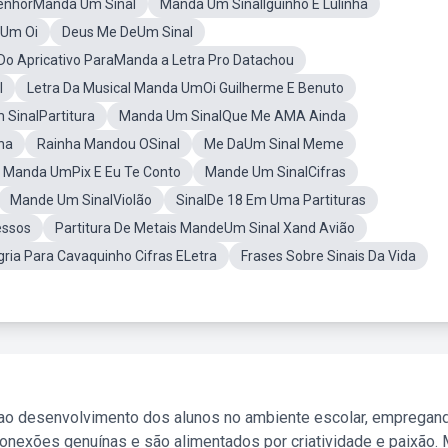
enhorManda Um Sinal
Manda Um SinalIguinho E Lulinha
 Um Oi
Deus Me DeUm Sinal
o Apricativo ParaManda a Letra Pro Datachou
l
Letra Da Musical Manda UmOi Guilherme E Benuto
SinalPartitura
Manda Um SinalQue Me AMA Ainda
ha
Rainha Mandou OSinal
Me DaUm Sinal Meme
 Manda UmPix E Eu Te Conto
Mande Um SinalCifras
Mande Um SinalViolão
SinalDe 18 Em Uma Partituras
essos
Partitura De Metais MandeUm Sinal Xand Avião
gria Para Cavaquinho Cifras ELetra
Frases Sobre Sinais Da Vida
 ao desenvolvimento dos alunos no ambiente escolar, empregan
nexões genuínas e são alimentados por criatividade e paixão. 