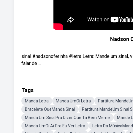
Nadson O 
sinal #nadsonoferinha #letra Letra: Mande um sinal, v
falar de ...
Tags
Manda Letra
Manda UmOi Letra
Partitura MandeUm
Bracelete QueManda Sinal
Partitura MandeUm Sinal 
Manda Um SinalPra Dizer Que Ta Bem Meme
Mande U
Manda UmOi Ai Pra Eu Ver Letra
Letra Da MúsicaMand