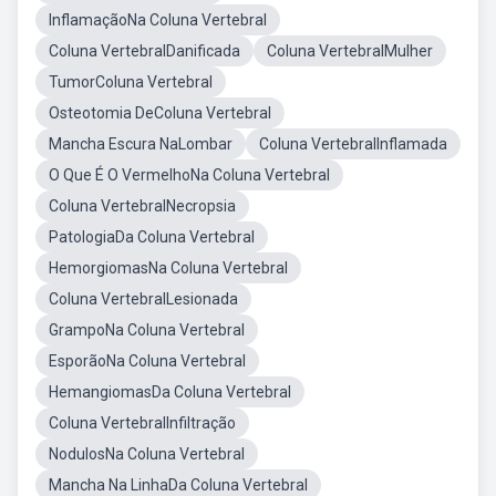
InflamaçãoNa Coluna Vertebral
Coluna VertebralDanificada
Coluna VertebralMulher
TumorColuna Vertebral
Osteotomia DeColuna Vertebral
Mancha Escura NaLombar
Coluna VertebralInflamada
O Que É O VermelhoNa Coluna Vertebral
Coluna VertebralNecropsia
PatologiaDa Coluna Vertebral
HemorgiomasNa Coluna Vertebral
Coluna VertebralLesionada
GrampoNa Coluna Vertebral
EsporãoNa Coluna Vertebral
HemangiomasDa Coluna Vertebral
Coluna VertebralInfiltração
NodulosNa Coluna Vertebral
Mancha Na LinhaDa Coluna Vertebral