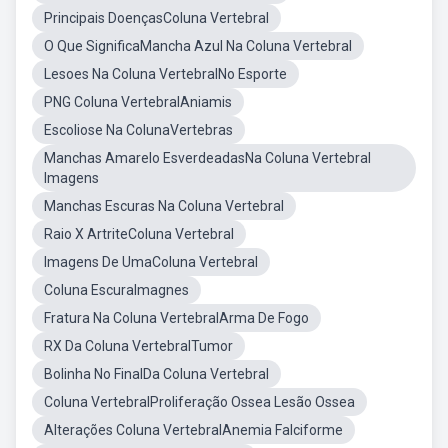
Principais DoençasColuna Vertebral
O Que SignificaMancha Azul Na Coluna Vertebral
Lesoes Na Coluna VertebralNo Esporte
PNG Coluna VertebralAniamis
Escoliose Na ColunaVertebras
Manchas Amarelo EsverdeadasNa Coluna Vertebral
Imagens
Manchas Escuras Na Coluna Vertebral
Raio X ArtriteColuna Vertebral
Imagens De UmaColuna Vertebral
Coluna EscuraImagnes
Fratura Na Coluna VertebralArma De Fogo
RX Da Coluna VertebralTumor
Bolinha No FinalDa Coluna Vertebral
Coluna VertebralProliferação Ossea Lesão Ossea
Alterações Coluna VertebralAnemia Falciforme