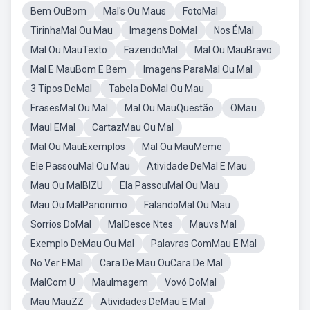
Bem OuBom
Mal's Ou Maus
FotoMal
TirinhaMal Ou Mau
Imagens DoMal
Nos ÉMal
Mal Ou MauTexto
FazendoMal
Mal Ou MauBravo
Mal E MauBom E Bem
Imagens ParaMal Ou Mal
3 Tipos DeMal
Tabela DoMal Ou Mau
FrasesMal Ou Mal
Mal Ou MauQuestão
OMau
Maul EMal
CartazMau Ou Mal
Mal Ou MauExemplos
Mal Ou MauMeme
Ele PassouMal Ou Mau
Atividade DeMal E Mau
Mau Ou MalBIZU
Ela PassouMal Ou Mau
Mau Ou MalPanonimo
FalandoMal Ou Mau
Sorrios DoMal
MalDesce Ntes
Mauvs Mal
Exemplo DeMau Ou Mal
Palavras ComMau E Mal
No Ver EMal
Cara De Mau OuCara De Mal
MalCom U
MauImagem
Vovó DoMal
Mau MauZZ
Atividades DeMau E Mal