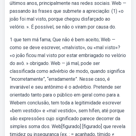
últimos anos, principalmente nas redes sociais. Web —
passando às frases que submete a apreciação: (1) «o
joão foi mal visto, porque chegou disfarçado ao
velório. ». É possível, se não o viram por causa do.
1 que tem má fama; Que não é bem aceito; Web —
como se deve escrever, «malvisto», ou «mal visto»?
«o joão ficou mal visto por estar embriagado no velório
do avô. » obrigado. Web — já mal, pode ser
classificada como advérbio de modo, quando significa
“incorretamente”, “erradamente”. Nesse caso, é
invariável e seu antônimo é o advérbio. Pretende ser
orientado tanto para o público em geral como para a.
Webem conclusão, tem toda a legitimidade escrever
«bem vestido» e «mal vestido», sem hífen, até porque
são expressões cujo significado parece decorrer da
simples soma dos. Web[figurado] [figurado] que revela
timidez ou insegurança (ex. : = acanhado, tímido ≠