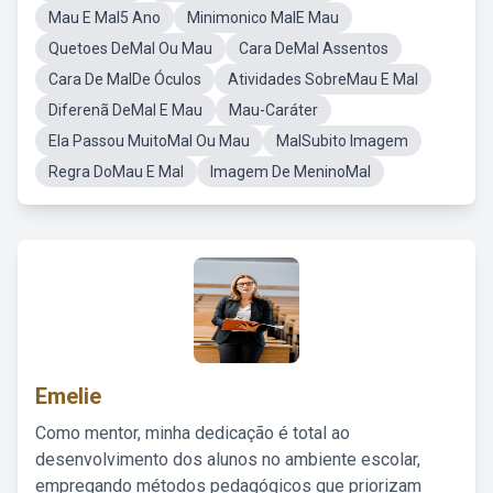
Mau E Mal5 Ano
Minimonico MalE Mau
Quetoes DeMal Ou Mau
Cara DeMal Assentos
Cara De MalDe Óculos
Atividades SobreMau E Mal
Diferenã DeMal E Mau
Mau-Caráter
Ela Passou MuitoMal Ou Mau
MalSubito Imagem
Regra DoMau E Mal
Imagem De MeninoMal
Emelie
Como mentor, minha dedicação é total ao
desenvolvimento dos alunos no ambiente escolar,
empregando métodos pedagógicos que priorizam