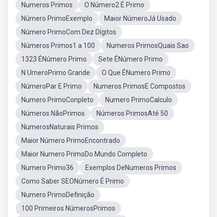
Numeros Primos
O Número2 É Primo
Número PrimoExemplo
Maior NúmeroJá Usado
Número PrimoCom Dez Dígitos
Números Primos1 a 100
Numeros PrimosQuais Sao
1323 ÉNúmero Primo
Sete ÉNúmero Primo
N UmeroPrimo Grande
O Que ÉNumero Primo
NúmeroPar E Primo
Numeros PrimosE Compostos
Numero PrimoConpleto
Numero PrimoCalculo
Números NãoPrimos
Números PrimosAté 50
NumerosNaturais Primos
Maior Número PrimoEncontrado
Maior Numero PrimoDo Mundo Completo
Numero Primo36
Exemplos DeNumeros Primos
Como Saber SEONúmero É Primo
Numero PrimoDefinição
100 Primeiros NúmerosPrimos