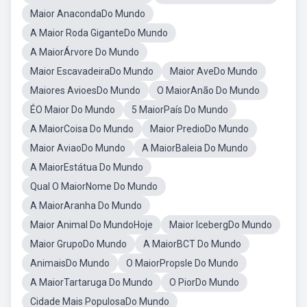
Maior AnacondaDo Mundo
A Maior Roda GiganteDo Mundo
A MaiorÁrvore Do Mundo
Maior EscavadeiraDo Mundo
Maior AveDo Mundo
Maiores AvioesDo Mundo
O MaiorAnão Do Mundo
ÉO Maior Do Mundo
5 MaiorPaís Do Mundo
A MaiorCoisa Do Mundo
Maior PredioDo Mundo
Maior AviaoDo Mundo
A MaiorBaleia Do Mundo
A MaiorEstátua Do Mundo
Qual O MaiorNome Do Mundo
A MaiorAranha Do Mundo
Maior Animal Do MundoHoje
Maior IcebergDo Mundo
Maior GrupoDo Mundo
A MaiorBCT Do Mundo
AnimaisDo Mundo
O MaiorPropsle Do Mundo
A MaiorTartaruga Do Mundo
O PiorDo Mundo
Cidade Mais PopulosaDo Mundo