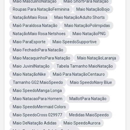
Maio MasculinoNatação
Maio ShortPara Natação
Roupas Para NataçãoFeminina
Maio NataçãoBojo
NataçãoMaio Rosa
Maio NataçãoAdulto Shorts
Maiô ParaIdosa Natação
Maio NataçãoPolimpidas
NataçãoMaio Rosa Netshoes
Maio NataçãoPNG
Maio ParaEsporte
Maio SpeedoSupportive
Maio FechadoPara Natacão
Maio MacaquinhoPara Natação
Maio NataçãoLaranja
Maio JuvinilNatação
Tabela Tamanho MaioNatação
Maio NataçãoNike
Maiô Para NataçãoCentauro
Tamanho GG2 MaioSpeedo
Maio SpeedoNavy Blue
Maio SpeedoManga Longa
Maio NatacaoPara Homem
MaillotPara Natação
Maio SpeedoMermaid Colors
Maio SpeedoCross 029977
Medidas MaioSpeedo
Maio DeNatação Adidas
Maio SpeedoAurora