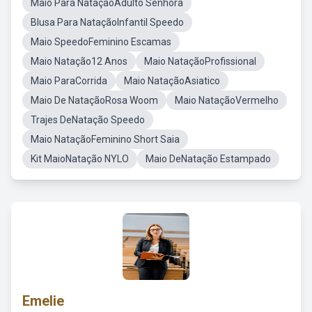
Maio Para NataçãoAdulto Senhora
Blusa Para NataçãoInfantil Speedo
Maio SpeedoFeminino Escamas
Maio Natação12 Anos
Maio NataçãoProfissional
Maio ParaCorrida
Maio NataçãoAsiatico
Maio De NataçãoRosa Woom
Maio NataçãoVermelho
Trajes DeNatação Speedo
Maio NataçãoFeminino Short Saia
Kit MaioNatação NYLO
Maio DeNatação Estampado
Emelie