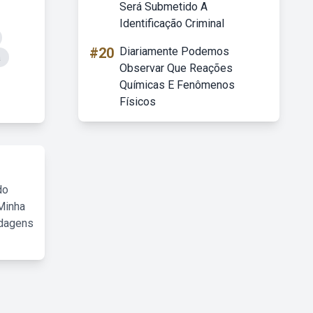
Será Submetido A
Identificação Criminal
#20
Diariamente Podemos
a
Observar Que Reações
Químicas E Fenômenos
Físicos
do
Minha
rdagens