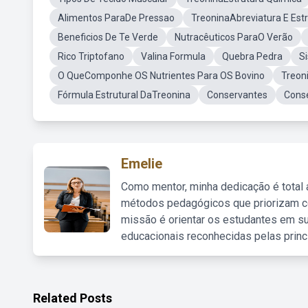
Alimentos ParaDe Pressao
TreoninaAbreviatura E Estr
Beneficios De Te Verde
Nutracêuticos ParaO Verão
Rico Triptofano
Valina Formula
Quebra Pedra
S
O QueComponhe OS Nutrientes Para OS Bovino
Treon
Fórmula Estrutural DaTreonina
Conservantes
Cons
Emelie
Como mentor, minha dedicação é total
métodos pedagógicos que priorizam co
missão é orientar os estudantes em su
educacionais reconhecidas pelas princ
Related Posts