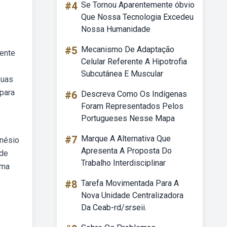
#4
Se Tornou Aparentemente óbvio
Que Nossa Tecnologia Excedeu
Nossa Humanidade
#5
Mecanismo De Adaptação
ente
Celular Referente A Hipotrofia
Subcutânea E Muscular
suas
 para
#6
Descreva Como Os Indígenas
Foram Representados Pelos
Portugueses Nesse Mapa
#7
Marque A Alternativa Que
gnésio
Apresenta A Proposta Do
 de
Trabalho Interdisciplinar
rma
#8
Tarefa Movimentada Para A
Nova Unidade Centralizadora
Da Ceab-rd/srseii.