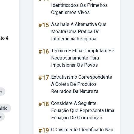
Identificados Os Primeiros
Organismos Vivos
#15
Assinale A Alternativa Que
Mostra Uma Prática De
to é
Intolerância Religiosa
#16
Técnica E Etica Completam Se
Necessariamente Para
Impulsionar Os Povos
#17
Extrativismo Correspondente
A Coleta De Produtos
Retirados Da Natureza
e
#18
Considere A Seguinte
inio
Equação Que Representa Uma
o
Equação De Oxirredução
#19
O Civilmente Identificado Não