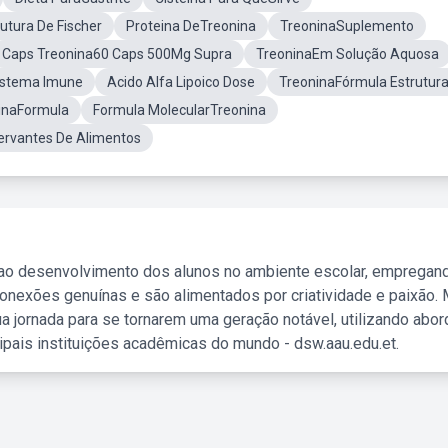
utura De Fischer
Proteina DeTreonina
TreoninaSuplemento
Caps Treonina60 Caps 500Mg Supra
TreoninaEm Solução Aquosa
istema Imune
Acido Alfa Lipoico Dose
TreoninaFórmula Estrutur
inaFormula
Formula MolecularTreonina
ervantes De Alimentos
 ao desenvolvimento dos alunos no ambiente escolar, empregan
nexões genuínas e são alimentados por criatividade e paixão. 
a jornada para se tornarem uma geração notável, utilizando abo
ipais instituições acadêmicas do mundo - dsw.aau.edu.et.