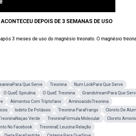
 ACONTECEU DEPOIS DE 3 SEMANAS DE USO
 após 3 meses de uso do magnésio treonato. O magnésio treona
TeaninaPara Que Serve
Treonina
Num LockPara Que Serve
O QueÉ Spirulina
O QueE Treonina
GrandstreamPara Que Serv
ve
Alimentos Com Triptofano
AminoacidoTreonina
icos
Iodeto De Potássio
Treonina ParaFrango
Cloreto De Alum
TreoninaNaçao Verde
TreoninaFórmula Molecular
Cloreto Amoni
nto No Facebook
TreoninaE Leucina Relação
Dieta ParaGastrite
Cisteina Para QueSirve