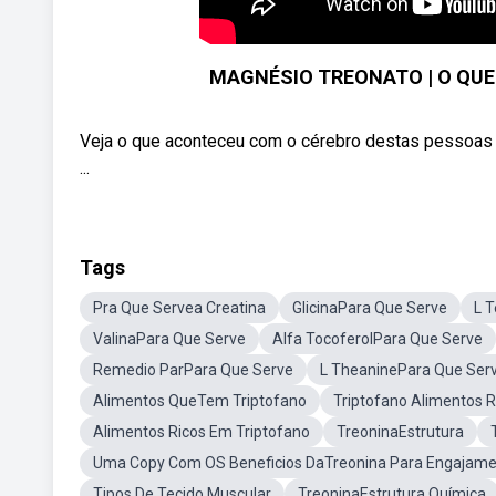
MAGNÉSIO TREONATO | O QUE
Veja o que aconteceu com o cérebro destas pessoas
...
Tags
Pra Que Servea Creatina
GlicinaPara Que Serve
L 
ValinaPara Que Serve
Alfa TocoferolPara Que Serve
Remedio ParPara Que Serve
L TheaninePara Que Ser
Alimentos QueTem Triptofano
Triptofano Alimentos R
Alimentos Ricos Em Triptofano
TreoninaEstrutura
Uma Copy Com OS Beneficios DaTreonina Para Engajame
Tipos De Tecido Muscular
TreoninaEstrutura Química