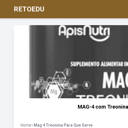
RETOEDU
MAG-4 com Treonina
Home
>
Mag 4 Treonina Para Que Serve