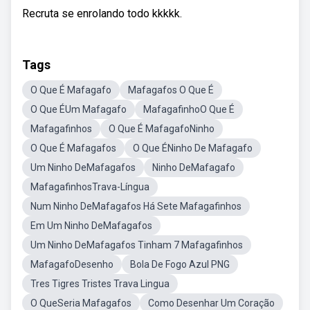
Recruta se enrolando todo kkkkk.
Tags
O Que É Mafagafo
Mafagafos O Que É
O Que ÉUm Mafagafo
MafagafinhoO Que É
Mafagafinhos
O Que É MafagafoNinho
O Que É Mafagafos
O Que ÉNinho De Mafagafo
Um Ninho DeMafagafos
Ninho DeMafagafo
MafagafinhosTrava-Língua
Num Ninho DeMafagafos Há Sete Mafagafinhos
Em Um Ninho DeMafagafos
Um Ninho DeMafagafos Tinham 7 Mafagafinhos
MafagafoDesenho
Bola De Fogo Azul PNG
Tres Tigres Tristes Trava Lingua
O QueSeria Mafagafos
Como Desenhar Um Coração