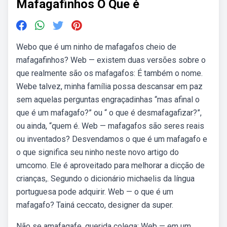
Mafagafinhos O Que é
Webo que é um ninho de mafagafos cheio de
mafagafinhos? Web — existem duas versões sobre o
que realmente são os mafagafos: É também o nome.
Webe talvez, minha família possa descansar em paz
sem aquelas perguntas engraçadinhas “mas afinal o
que é um mafagafo?” ou “ o que é desmafagafizar?”,
ou ainda, “quem é. Web — mafagafos são seres reais
ou inventados? Desvendamos o que é um mafagafo e
o que significa seu ninho neste novo artigo do
umcomo. Ele é aproveitado para melhorar a dicção de
crianças,. Segundo o dicionário michaelis da língua
portuguesa pode adquirir. Web — o que é um
mafagafo? Tainá ceccato, designer da super.
Não se amafagafe, querida colega: Web — em um