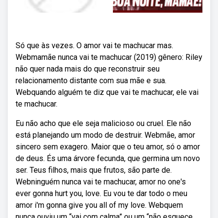
Só que às vezes. O amor vai te machucar mas.
Webmamãe nunca vai te machucar (2019) gênero: Riley
não quer nada mais do que reconstruir seu
relacionamento distante com sua mãe e sua.
Webquando alguém te diz que vai te machucar, ele vai
te machucar.
Eu não acho que ele seja malicioso ou cruel. Ele não
está planejando um modo de destruir. Webmãe, amor
sincero sem exagero. Maior que o teu amor, só o amor
de deus. És uma árvore fecunda, que germina um novo
ser. Teus filhos, mais que frutos, são parte de.
Webninguém nunca vai te machucar, amor no one's
ever gonna hurt you, love. Eu vou te dar todo o meu
amor i'm gonna give you all of my love. Webquem
nunca ouviu um “vai com calma” ou um “não esquece