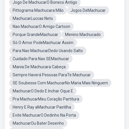
Jogo De MachucarO Boneco Antigo
Pittograma Machucara Mão
Jogos DeMachucar
MachucarLuccas Neto
Nao MachucarO Amigo Cartoon
Porque GrandeMachucar
Menino Machucado
Só O Amor PodeMachucar Assim
Para Nao MachucarDedo Usando Salto
Cuidado Para Nao SEMachucar
Mania De Machucara Cabeça
Sempre Haverá Pessoas ParaTe Machucar
SE Soubesse Com MachucarNo Maria Mais Ninguem
MachucarO Dedo E Inchar Oque E
Pra MachucarMeu Coração Partitura
Henry E Ray aMachucar Pastilha
Evite MachucarO Dedinho Na Porta
MachucarOu Bater Desenho