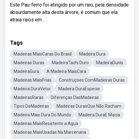
Este Pau-ferro foi atingido por um raio; pela densidade
absurdamente alta desta árvore, é comum que ela
atraia raios em ...
Tags
Madeiras MaisCaras Do Brasil
Madeira Dura
Madeiras Duras
MadeiraTachi Duro
MadeiraDunis
MadeiraGura
A Madeira MaisCara
Madeiras MaisFrias
Construçoes ComMadeiras Duras
Madeira DuraVetor
Madeira DuraEspecie
MadeirasRaras
Diferenças DasMadeiras
Tipos DeMadeiras
Madeiras DurasQue Não Racham
Madeira Mais Dura Do Mundo
Madeira DuraE Macia
Madeiras MaisResistente a Agua
Madeiras MaisUsadas Na Marcenaria