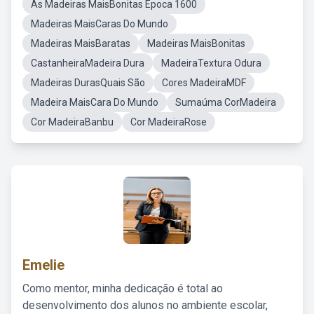
As Madeiras MaisBonitas Época 1600
Madeiras MaisCaras Do Mundo
Madeiras MaisBaratas
Madeiras MaisBonitas
CastanheiraMadeira Dura
MadeiraTextura Odura
Madeiras DurasQuais São
Cores MadeiraMDF
Madeira MaisCara Do Mundo
Sumaúma CorMadeira
Cor MadeiraBanbu
Cor MadeiraRose
Emelie
Como mentor, minha dedicação é total ao
desenvolvimento dos alunos no ambiente escolar,