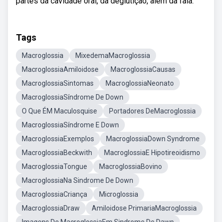
partes da cavidade oral, da deglutição, além da fala.
Tags
Macroglossia
MixedemaMacroglossia
MacroglossiaAmiloidose
MacroglossiaCausas
MacroglossiaSintomas
MacroglossiaNeonato
MacroglossiaSíndrome De Down
O Que ÉM Maculosquise
Portadores DeMacroglossia
MacroglossiaSíndrome E Down
MacroglossiaExemplos
MacroglossiaDown Syndrome
MacroglossiaBeckwith
MacroglossiaE Hipotireoidismo
MacroglossiaTongue
MacroglossiaBovino
MacroglossiaNa Sindrome De Down
MacroglossiaCriança
Microglossia
MacroglossiaDraw
Amiloidose PrimariaMacroglossia