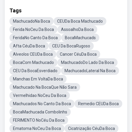
Tags
MachucadoNa Boca
CEUDa Boca Machucado
Ferida NoCeu Da Boca
AssoalhoDa Boca
FeridaNo Canto Da Boca
BocaMachucads
Afta CéuDa Boca
CEU Da BocaRugoso
Alveolos CEUDa Boca
Cancer CéuDa Boca
BocaCom Machucado
MachucadoDo Lado Da Boca
CEU Da BocaEsverdiado
MachucadoLateral Na Boca
Manchas Em VoltaDa Boca
Machucado Na BocaQue Não Sara
Vermelhidao NoCeu Da Boca
Machucados No Canto Da Boca
Remedio CEUDa Boca
BocaMachucada Combolinhs
FERIMENTO NoCéu Da Boca
Ematoma NoCeu Da Boca
Cicatrização CéuDa Boca