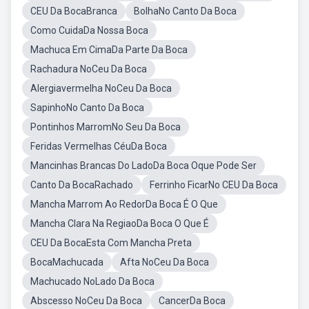
CEU Da BocaBranca
BolhaNo Canto Da Boca
Como CuidaDa Nossa Boca
Machuca Em CimaDa Parte Da Boca
Rachadura NoCeu Da Boca
Alergiavermelha NoCeu Da Boca
SapinhoNo Canto Da Boca
Pontinhos MarromNo Seu Da Boca
Feridas Vermelhas CéuDa Boca
Mancinhas Brancas Do LadoDa Boca Oque Pode Ser
Canto Da BocaRachado
Ferrinho FicarNo CEU Da Boca
Mancha Marrom Ao RedorDa Boca É O Que
Mancha Clara Na RegiaoDa Boca O Que É
CEU Da BocaEsta Com Mancha Preta
BocaMachucada
Afta NoCeu Da Boca
Machucado NoLado Da Boca
Abscesso NoCeu Da Boca
CancerDa Boca