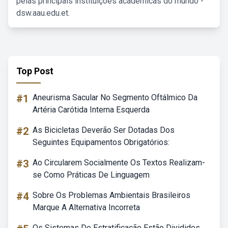
pelas principais instituições acadêmicas do mundo -
dsw.aau.edu.et.
Top Post
#1
Aneurisma Sacular No Segmento Oftálmico Da
Artéria Carótida Interna Esquerda
#2
As Bicicletas Deverão Ser Dotadas Dos
Seguintes Equipamentos Obrigatórios:
#3
Ao Circularem Socialmente Os Textos Realizam-
se Como Práticas De Linguagem
#4
Sobre Os Problemas Ambientais Brasileiros
Marque A Alternativa Incorreta
Os Sistemas De Estratificação Estão Divididos