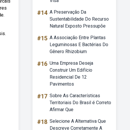
Visa
rcais
ores
#14
A Preservação Da
de.
Sustentabilidade Do Recurso
Natural Exposto Pressupõe
is.
#15
A Associação Entre Plantas
Leguminosas E Bactérias Do
Gênero Rhizobium
#16
Uma Empresa Deseja
Construir Um Edifício
Residencial De 12
Pavimentos
#17
Sobre As Características
Territoriais Do Brasil é Correto
Afirmar Que
#18
Selecione A Alternativa Que
Descreve Corretamente A