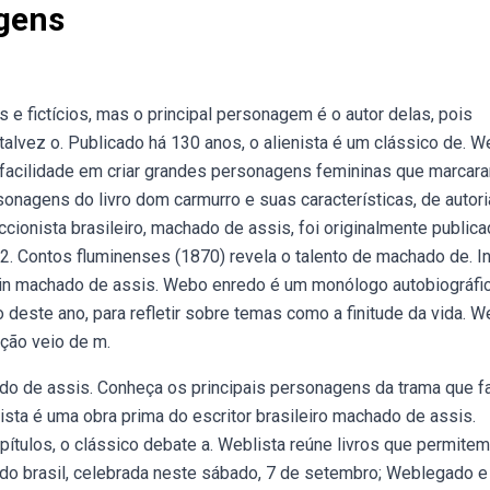
gens
 fictícios, mas o principal personagem é o autor delas, pois
lvez o. Publicado há 130 anos, o alienista é um clássico de. 
facilidade em criar grandes personagens femininas que marcar
onagens do livro dom carmurro e suas características, de autori
cionista brasileiro, machado de assis, foi originalmente public
82. Contos fluminenses (1870) revela o talento de machado de. I
nt in machado de assis. Webo enredo é um monólogo autobiográfi
o deste ano, para refletir sobre temas como a finitude da vida. 
ção veio de m.
ado de assis. Conheça os principais personagens da trama que f
ista é uma obra prima do escritor brasileiro machado de assis.
ítulos, o clássico debate a. Weblista reúne livros que permitem
do brasil, celebrada neste sábado, 7 de setembro; Weblegado e