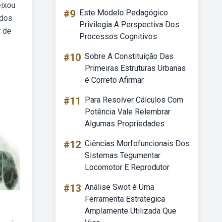
eixou
#9
Este Modelo Pedagógico
 dos
Privilegia A Perspectiva Dos
r de
Processos Cognitivos
#10
Sobre A Constituição Das
Primeiras Estruturas Urbanas
é Correto Afirmar
#11
Para Resolver Cálculos Com
Potência Vale Relembrar
Algumas Propriedades
#12
Ciências Morfofuncionais Dos
Sistemas Tegumentar
Locomotor E Reprodutor
#13
Análise Swot é Uma
Ferramenta Estrategica
Amplamente Utilizada Que