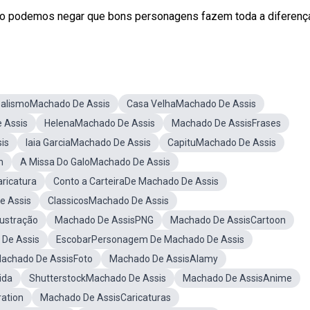
ão podemos negar que bons personagens fazem toda a diferenç
alismoMachado De Assis
Casa VelhaMachado De Assis
 Assis
HelenaMachado De Assis
Machado De AssisFrases
is
Iaia GarciaMachado De Assis
CapituMachado De Assis
m
A Missa Do GaloMachado De Assis
ricatura
Conto a CarteiraDe Machado De Assis
e Assis
ClassicosMachado De Assis
lustração
Machado De AssisPNG
Machado De AssisCartoon
 De Assis
EscobarPersonagem De Machado De Assis
achado De AssisFoto
Machado De AssisAlamy
ida
ShutterstockMachado De Assis
Machado De AssisAnime
ration
Machado De AssisCaricaturas