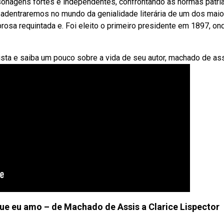
nagens fortes e independentes, confrontando as normas patria
, adentraremos no mundo da genialidade literária de um dos mai
rosa requintada e. Foi eleito o primeiro presidente em 1897, on
ista e saiba um pouco sobre a vida de seu autor, machado de ass
 que eu amo – de Machado de Assis a Clarice Lispector