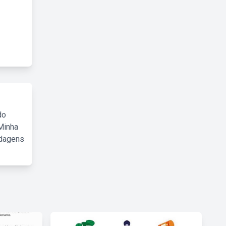
do
Minha
rdagens