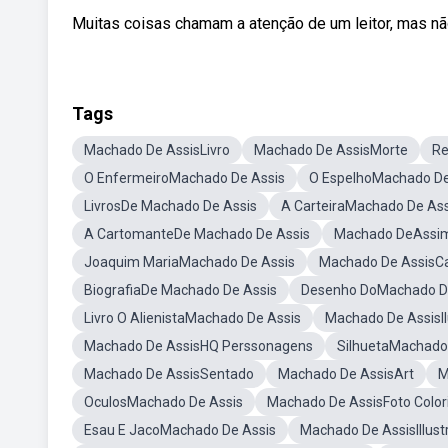
Muitas coisas chamam a atenção de um leitor, mas n
Tags
Machado De AssisLivro
Machado De AssisMorte
Re
O EnfermeiroMachado De Assis
O EspelhoMachado De
LivrosDe Machado De Assis
A CarteiraMachado De Ass
A CartomanteDe Machado De Assis
Machado DeAssi
Joaquim MariaMachado De Assis
Machado De AssisCa
BiografiaDe Machado De Assis
Desenho DoMachado D
Livro O AlienistaMachado De Assis
Machado De AssisI
Machado De AssisHQ Perssonagens
SilhuetaMachado
Machado De AssisSentado
Machado De AssisArt
M
OculosMachado De Assis
Machado De AssisFoto Color
Esau E JacoMachado De Assis
Machado De AssisIllust