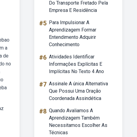
Do Transporte Fretado Pela
Empresa E Residência
#5
Para Impulsionar A
Aprendizagem Formar
Entendimento Adquirir
Webao
Conhecimento
am a
a de
#6
Atividades Identificar
ado no
Informações Explícitas E
Implícitas No Texto 4 Ano
n
co
#7
Assinale A única Alternativa
Weba
Que Possui Uma Oração
Coordenada Assindética
az
#8
Quando Avaliamos A
Aprendizagem Também
Necessitamos Escolher As
Técnicas