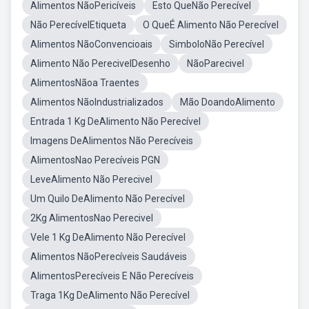
Alimentos NãoPericíveis
Esto QueNão Perecível
Não PerecívelEtiqueta
O QueÉ Alimento Não Perecível
Alimentos NãoConvencioais
SimboloNão Perecível
Alimento Não PerecivelDesenho
NãoParecivel
AlimentosNãoa Traentes
Alimentos NãoIndustrializados
Mão DoandoAlimento
Entrada 1 Kg DeAlimento Não Perecível
Imagens DeAlimentos Não Perecíveis
AlimentosNao Perecíveis PGN
LeveAlimento Não Perecivel
Um Quilo DeAlimento Não Perecível
2Kg AlimentosNao Perecivel
Vele 1 Kg DeAlimento Não Perecível
Alimentos NãoPerecíveis Saudáveis
AlimentosPerecíveis E Não Perecíveis
Traga 1Kg DeAlimento Não Perecível