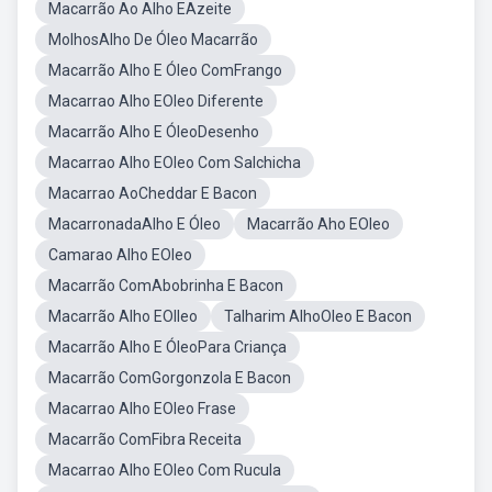
Macarrão Ao Alho EAzeite
MolhosAlho De Óleo Macarrão
Macarrão Alho E Óleo ComFrango
Macarrao Alho EOleo Diferente
Macarrão Alho E ÓleoDesenho
Macarrao Alho EOleo Com Salchicha
Macarrao AoCheddar E Bacon
MacarronadaAlho E Óleo
Macarrão Aho EOleo
Camarao Alho EOleo
Macarrão ComAbobrinha E Bacon
Macarrão Alho EOlleo
Talharim AlhoOleo E Bacon
Macarrão Alho E ÓleoPara Criança
Macarrão ComGorgonzola E Bacon
Macarrao Alho EOleo Frase
Macarrão ComFibra Receita
Macarrao Alho EOleo Com Rucula