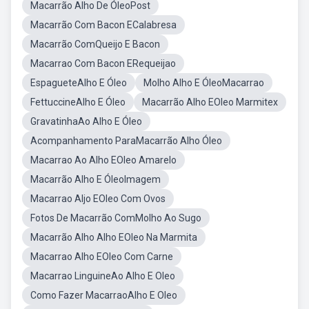
Macarrão Alho De ÓleoPost
Macarrão Com Bacon ECalabresa
Macarrão ComQueijo E Bacon
Macarrao Com Bacon ERequeijao
EspagueteAlho E Óleo
Molho Alho E ÓleoMacarrao
FettuccineAlho E Óleo
Macarrão Alho EOleo Marmitex
GravatinhaAo Alho E Óleo
Acompanhamento ParaMacarrão Alho Óleo
Macarrao Ao Alho EOleo Amarelo
Macarrão Alho E ÓleoImagem
Macarrao Aljo EOleo Com Ovos
Fotos De Macarrão ComMolho Ao Sugo
Macarrão Alho Alho EOleo Na Marmita
Macarrao Alho EOleo Com Carne
Macarrao LinguineAo Alho E Oleo
Como Fazer MacarraoAlho E Oleo