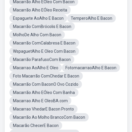
Macarrão Alho EÓleo Com Bacon
Macarrão Alho EÓleo Receita
Espaguete AoAlho E Bacon
TemperoAlho E Bacon
Macarrão ComBrócolis E Bacon
MolhoDe Alho Com Bacon
Macarrão ComCalabresa E Bacon
WspaguetAlho E Oleo Com Bacon
Macarrão ParafusoCom Bacon
Macarrao AoAlho E Oleo
FotomacarraoAlho E Bacon
Foto Macarrão ComChedar E Bacon
Macarrão Com BaconO Ovo Cozido
Macarrão Alho EÓleo Com Banha
Macarrao Alho E OleoBA.com
Macarrao VhedarE Bacon Pronto
Macarrão Ao Molho BrancoCom Bacon
Macarão ChecerE Bacon