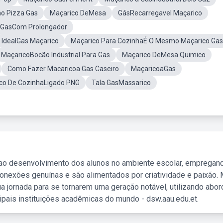
no Pizza Gas
Maçarico DeMesa
GásRecarregavel Maçarico
 GasCom Prolongador
IdealGas Maçarico
Maçarico Para CozinhaÉ O Mesmo Maçarico Gas
MaçaricoBocão Industrial Para Gas
Maçarico DeMesa Quimico
Como Fazer Macaricoa Gas Caseiro
MaçaricoaGas
co De CozinhaLigado PNG
Tala GasMassarico
 ao desenvolvimento dos alunos no ambiente escolar, empregan
nexões genuínas e são alimentados por criatividade e paixão. 
a jornada para se tornarem uma geração notável, utilizando abo
ipais instituições acadêmicas do mundo - dsw.aau.edu.et.