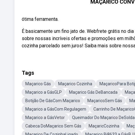
MAÇARICO CONV
ótima ferramenta.
É basicamente um fino jato de. Webfrete grátis no di
sobre nossas incríveis ofertas e promoções em milhõ
cozinha parcelado sem juros! Saiba mais sobre nossa
Tags
Maçarico Gás
Maçarico Cozinha
MaçaricoPara Boti
Maçarico a GásGLP
Maçarico Gás DeBancada
Maça
Botijão De GásCom Maçarico
MaçaricoSem Gás
Ma
Maçarico a GásCom Regulagem
Carrinho De Maçaric
Maçarico a GásVetor
Queimador Do Maçarico DeSolda
Cabeca DoMaçarico Sem Gás
MaçaricCozinha
Maç
Macarico De CozinhaLigado
Maçarico Bj8633 a GásBJ