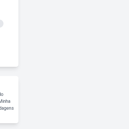
do
Minha
rdagens