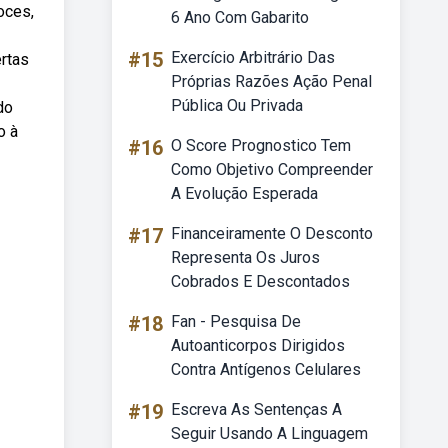
oces,
6 Ano Com Gabarito
#15
Exercício Arbitrário Das
ertas
Próprias Razões Ação Penal
Pública Ou Privada
do
o à
#16
O Score Prognostico Tem
Como Objetivo Compreender
A Evolução Esperada
#17
Financeiramente O Desconto
Representa Os Juros
Cobrados E Descontados
#18
Fan - Pesquisa De
Autoanticorpos Dirigidos
Contra Antígenos Celulares
#19
Escreva As Sentenças A
Seguir Usando A Linguagem