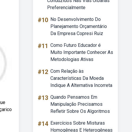
Conduzidos Nas Vias Urbanas
Preferencialmente
#10
No Desenvolvimento Do
Planejamento Orçamentário
Da Empresa Copresi Ruiz
#11
Como Futuro Educador é
Muito Importante Conhecer As
Metodologias Ativas
#12
Com Relação às
Características Da Moeda
Indique A Alternativa Incorreta
#13
Quando Pensamos Em
que
Manipulação Precisamos
çarico
Refletir Sobre Os Algoritmos
#14
Exercícios Sobre Misturas
Homogêneas E Heterogêneas