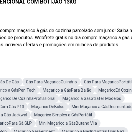
ENCIONAL COM BOTIJÃO 13KG
a compre maçarico à gás de cozinha parcelado sem juros! Saiba 
es de produtos. Webfrete grátis no dia compre maçarico a gás 
s incríveis ofertas e promoções em milhões de produtos.
jão De Gás
Gás Para MaçaricoCulinário
Gás Para MaçaricoPortáti
rico a GásPen Tech
Maçarico a GásPara Balão
MaçaricoEd Cozi
çarico De CozinhaProfissional
Maçarico a GásStrafer Modelos
oCom Gás P13
Maçarico DeBolso
Mini Maçarico a GásDesmontad
 a Gás Jackwal
Maçarico Simples a GásPortátil
aricoPara Gá GLP
Mini Maçarico a GásButano Vila
 Pop
Maçarico GasFerment
Maçarico a GásIndustrial Dois Gaz