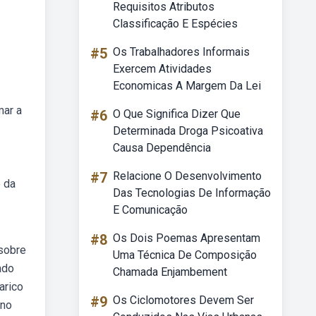
Requisitos Atributos
Classificação E Espécies
#5
Os Trabalhadores Informais
Exercem Atividades
Economicas A Margem Da Lei
mar a
#6
O Que Significa Dizer Que
Determinada Droga Psicoativa
Causa Dependência
#7
Relacione O Desenvolvimento
o da
Das Tecnologias De Informação
E Comunicação
#8
Os Dois Poemas Apresentam
sobre
Uma Técnica De Composição
ado
Chamada Enjambement
arico
#9
Os Ciclomotores Devem Ser
 no