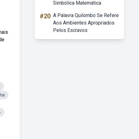
Simbólica Matemática
#20
A Palavra Quilombo Se Refere
Aos Ambientes Apropriados
Pelos Escravos
mais
de
l
nha
o