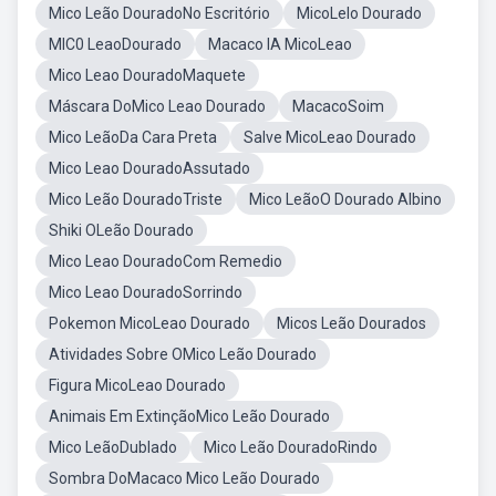
Mico Leão DouradoNo Escritório
MicoLelo Dourado
MIC0 LeaoDourado
Macaco IA MicoLeao
Mico Leao DouradoMaquete
Máscara DoMico Leao Dourado
MacacoSoim
Mico LeãoDa Cara Preta
Salve MicoLeao Dourado
Mico Leao DouradoAssutado
Mico Leão DouradoTriste
Mico LeãoO Dourado Albino
Shiki OLeão Dourado
Mico Leao DouradoCom Remedio
Mico Leao DouradoSorrindo
Pokemon MicoLeao Dourado
Micos Leão Dourados
Atividades Sobre OMico Leão Dourado
Figura MicoLeao Dourado
Animais Em ExtinçãoMico Leão Dourado
Mico LeãoDublado
Mico Leão DouradoRindo
Sombra DoMacaco Mico Leão Dourado