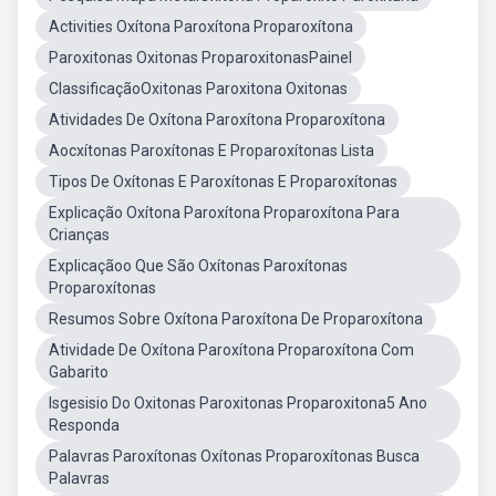
Activities Oxítona Paroxítona Proparoxítona
Paroxitonas Oxitonas ProparoxitonasPainel
ClassificaçãoOxitonas Paroxitona Oxitonas
Atividades De Oxítona Paroxítona Proparoxítona
Aocxítonas Paroxítonas E Proparoxítonas Lista
Tipos De Oxítonas E Paroxítonas E Proparoxítonas
Explicação Oxítona Paroxítona Proparoxítona Para
Crianças
Explicaçãoo Que São Oxítonas Paroxítonas
Proparoxítonas
Resumos Sobre Oxítona Paroxítona De Proparoxítona
Atividade De Oxítona Paroxítona Proparoxítona Com
Gabarito
Isgesisio Do Oxitonas Paroxitonas Proparoxitona5 Ano
Responda
Palavras Paroxítonas Oxítonas Proparoxítonas Busca
Palavras