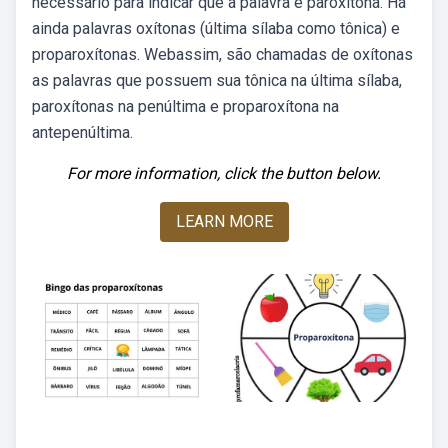
necessário para indicar que a palavra é paroxítona. Há
ainda palavras oxítonas (última sílaba como tônica) e
proparoxítonas. Webassim, são chamadas de oxítonas
as palavras que possuem sua tônica na última sílaba,
paroxítonas na penúltima e proparoxítona na
antepenúltima.
For more information, click the button below.
LEARN MORE