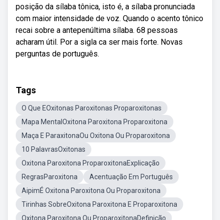
posição da sílaba tônica, isto é, a sílaba pronunciada
com maior intensidade de voz. Quando o acento tônico
recai sobre a antepenúltima sílaba. 68 pessoas
acharam útil. Por a sigla ca ser mais forte. Novas
perguntas de português.
Tags
O Que EOxitonas Paroxitonas Proparoxitonas
Mapa MentalOxitona Paroxitona Proparoxitona
Maça E ParaxitonaOu Oxitona Ou Proparoxitona
10 PalavrasOxitonas
Oxitona Paroxitona ProparoxitonaExplicação
RegrasParoxitona
Acentuação Em Português
AipimÉ Oxitona Paroxitona Ou Proparoxitona
Tirinhas SobreOxitona Paroxitona E Proparoxitona
Oxitona Paroxitona Ou ProparoxitonaDefinição