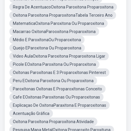
Regra De AcentuacoOxitona Paroxitona Proparoxitona
Oxitona Paroxitona ProparoxitonaTabela Terceiro Ano
MatematicaOxitona Paroxitona Ou Proparoxitona
Macarrao OxitonaParooxitona Proparoxitona
Médio E ParoxítonaOu Proparoxitona
Queijo EParoxitona Ou Proparoxitona
Video AulaOxitona Paroxitona Proparoxitona Ligar
Picole EOxitona Paroxitona Ou Proparoxitona
Oxítonas Paroxítonas E 3 Proparoxítonas Pinterest
Peru EOxitona Paroxitona Ou Proparoxitona
Paroxítonas Oxítonas E Proparoxítonas Conceito
Cafe EOxitonas Paroxitonas Ou Proparoxitonas
Explicaçao De OxitonaParaxitona E Proparoxitonas
Acentuação Gráfica
Oxítona Paroxítona Proparoxítona Atividade
Pesquisa Mapa MetalOxitona Proparoxito Paroxituna