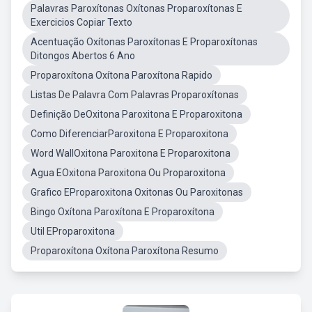
Palavras Paroxítonas Oxítonas Proparoxítonas E
Exercicios Copiar Texto
Acentuação Oxítonas Paroxítonas E Proparoxítonas
Ditongos Abertos 6 Ano
Proparoxítona Oxítona Paroxítona Rapido
Listas De Palavra Com Palavras Proparoxítonas
Definição DeOxitona Paroxitona E Proparoxitona
Como DiferenciarParoxitona E Proparoxitona
Word WallOxitona Paroxitona E Proparoxitona
Agua EOxitona Paroxitona Ou Proparoxitona
Grafico EProparoxitona Oxitonas Ou Paroxitonas
Bingo Oxítona Paroxítona E Proparoxítona
Util EProparoxitona
Proparoxítona Oxítona Paroxítona Resumo