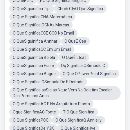
O QueÉ a C
PO Que Significa aSigla C
O QueSiguinifica Tipi
Chrch CtyO Que Significa
O Que SignificaCNA Matemática
O Que Significa OCNAs Marcas
O Que SignificaCCE CCO No Email
O QueSiguinifica Annhar
O QueÉ Cea
O Que SignificaCC Em Um Email
O QueSiguinifica Boiola
O QueÉ Ltcat
O QueSiguinifica Frase
Oq Significa OSimbolo C
O QueSiguinifica Bogue
O Que OPowerPoint Significa
O Que Significa OSimbolo De E Deitado
O Que Significa asSiglas Nque Vem No Boletim Escolar
Dos Primeiros Anos
O Que SignificaAC E No Arquitetura Planta
Oque SignificaAC Fonte
TiO Que Significa
O Que SignificaPCC
O Que SignificaQ Annielly
O Que SignificaDe Y3K
O Que SignificaHve