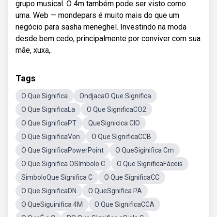
grupo musical. O 4m também pode ser visto como
uma. Web — mondepars é muito mais do que um
negócio para sasha meneghel. Investindo na moda
desde bem cedo, principalmente por conviver com sua
mãe, xuxa,.
Tags
O Que Significa
OndjacaO Que Significa
O Que SignificaLa
O Que SignificaCO2
O Que SignificaPT
QueSignicica CIO
O Que SignificaVon
O Que SignificaCCB
O Que SignificaPowerPoint
O QueSiginifica Cm
O Que Significa OSímbolo C
O Que SignificaFáceis
SimboloQue Significa C
O Que SignificaCC
O Que SignificaDN
O QueSgnifica PA
O QueSiguinifica 4M
O Que SignificaCCA