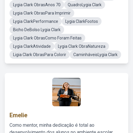
Lygia Clark ObrasAnos 70
QuadroLygia Clark
Lygia Clark ObrasPara Imprimir
Lygia ClarkPerformance
Lygia ClarkFootos
Bicho DeBolso Lygia Clark
Lygia Clark ObrasComo Foram Feitas
Lygia ClarkAtividade
Lygia Clark ObraNatureza
Ligia Clark ObrasPara Colorir
CaminháveisLygia Clark
Emelie
Como mentor, minha dedicação é total ao
desenvolvimento dos alunos no ambiente escolar,