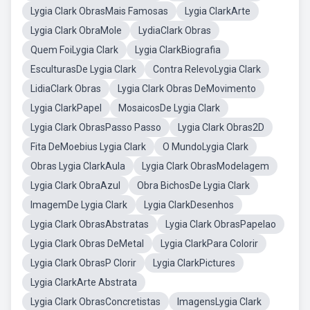
Lygia Clark ObrasMais Famosas
Lygia ClarkArte
Lygia Clark ObraMole
LydiaClark Obras
Quem FoiLygia Clark
Lygia ClarkBiografia
EsculturasDe Lygia Clark
Contra RelevoLygia Clark
LidiaClark Obras
Lygia Clark Obras DeMovimento
Lygia ClarkPapel
MosaicosDe Lygia Clark
Lygia Clark ObrasPasso Passo
Lygia Clark Obras2D
Fita DeMoebius Lygia Clark
O MundoLygia Clark
Obras Lygia ClarkAula
Lygia Clark ObrasModelagem
Lygia Clark ObraAzul
Obra BichosDe Lygia Clark
ImagemDe Lygia Clark
Lygia ClarkDesenhos
Lygia Clark ObrasAbstratas
Lygia Clark ObrasPapelao
Lygia Clark Obras DeMetal
Lygia ClarkPara Colorir
Lygia Clark ObrasP Clorir
Lygia ClarkPictures
Lygia ClarkArte Abstrata
Lygia Clark ObrasConcretistas
ImagensLygia Clark